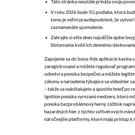
Táto stránka neustále prináša svoju pove
V roku 2026 bude 5G podlaha, ktorá bude
tomu je veľmi pravdepodobné, že vytvorí „
zaznamenáte spomalenie.
Zahrajte si ešte dnes najväčšie úplne bezpl
Slotomania kvôli ich dennému dávkovani
Zapojenie sa do bona-fide aplikácie kasína 
zaregistrované a môžete regulovať programy
odvetví a ponúka bezpečnú a môžete legitím
zákony a nariadenia týkajúce sa videohier s
– takže sa nainštalujete a spustíte hneď po 
Ignition ponúka vyrezanú medzeru, ktorú môž
ponúka bezproblémový herný zážitok naprie
hazardných hier z týchto softvérových miest 
náročnejšie platformy, ktoré majú prístup k