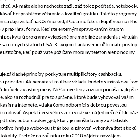
 chcú. Ak máte alebo nechcete zažiť zážitok z počítača, notebooku
kávať bezproblémové hranie a kvalitnú grafiku. Takéto programy
i sa dajú získať na OS Android, iPad a môžete si kúpiť veci na iPh
 v praxi hrať formu. Keď ste externým spravovaným krajom,
i poskytujú programy vylepšené pre mobilné zariadenia s virtuál
 v samotných štátoch USA. K svojmu bankovému účtu máte prístup
o je užitočné, keď používate požičaný mobilný telefón alebo hodiny
 základné princípy, poskytuje multiplikátory cashbacku,
ou prioritou. Ak nemáte stimul bez vkladu, budete si nárokovať sv
čokoľvek z vlastnej meny. Nižšie uvedený zoznam prináša najlepšie
, ako sa rozhodnúť pre to správne, ktoré bude vyhovovať vašim
kasín na internete, vďaka čomu odborníci s dobrou povesťou
 trendovať. Aspekt čerstvého vzoru v názve má jedinečné číslo náz
_gid1 day Súbor cookie _gid, ktorý je nainštalovaný zo štatistík
notlivci hrajú s webovou stránkou, a zároveň vykonáva štatistickú
 lokality. Pretože na začiatku roku 2018 nájdete navzájom