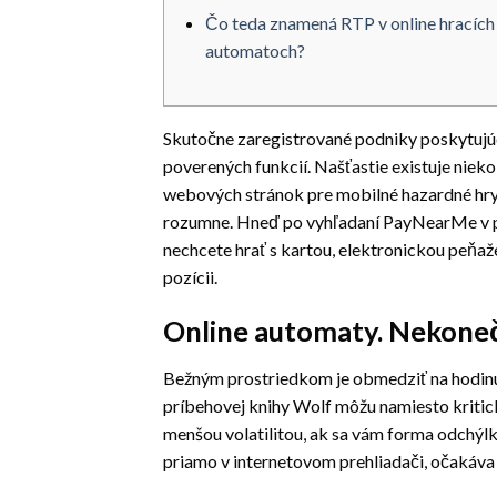
Čo teda znamená RTP v online hracích
automatoch?
Skutočne zaregistrované podniky poskytujú
poverených funkcií. Našťastie existuje ni
webových stránok pre mobilné hazardné hry
rozumne. Hneď po vyhľadaní PayNearMe v po
nechcete hrať s kartou, elektronickou peňaž
pozícii.
Online automaty. Nekoneč
Bežným prostriedkom je obmedziť na hodinu 
príbehovej knihy Wolf môžu namiesto kritick
menšou volatilitou, ak sa vám forma odchýl
priamo v internetovom prehliadači, očakáva 