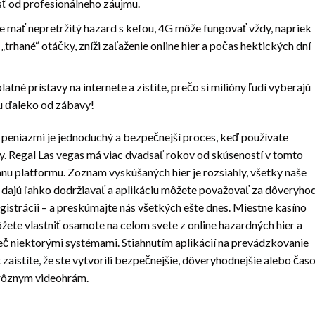
sť od profesionálneho záujmu.
 mať nepretržitý hazard s kefou, 4G môže fungovať vždy, napriek
trhané“ otáčky, zníži zaťaženie online hier a počas hektických dní
atné prístavy na internete a zistite, prečo si milióny ľudí vyberajú
u ďaleko od zábavy!
s peniazmi je jednoduchý a bezpečnejší proces, keď používate
. Regal Las vegas má viac dvadsať rokov od skúseností v tomto
nu platformu. Zoznam vyskúšaných hier je rozsiahly, všetky naše
a dajú ľahko dodržiavať a aplikáciu môžete považovať za dôveryho
registrácii – a preskúmajte nás všetkých ešte dnes. Miestne kasíno
ete vlastniť osamote na celom svete z online hazardných hier a
č niektorými systémami. Stiahnutím aplikácií na prevádzkovanie
zaistíte, že ste vytvorili bezpečnejšie, dôveryhodnejšie alebo čas
 rôznym videohrám.