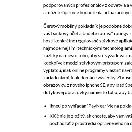
podporovaných profesionálov z odvetvia a 
a môžete úprimné hodnotenia od hazardných p
Čerstvý mobilný pokladník je podobne dobr
váš bankový účet a budete rotovať ratingy 
hostí konkrétne regulované stávkové aplikác
najmodernejšími technickými technológiami 
zážitky namiesto toho, aby ste vyžadovali m
kdekoľvek medzi stávkovým prístupom založen
výplatou, inak online programy vlastniť navrh
zariadeniami, inak domáce výsledky. Zbrusu 
obrazovky, z nového iphone SE, aby ipad Spe
dotykovej obrazovky, namiesto toho, aby bo
Ihneď po vyhľadaní PayNearMe na pokladn
Kľúč nie je zložitý, ak chcete, aby vám v
pochádzať z prostredia oprávneného na o