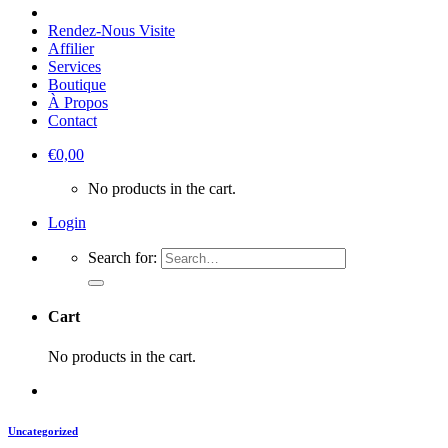
Rendez-Nous Visite
Affilier
Services
Boutique
À Propos
Contact
€
0,00
No products in the cart.
Login
Search for:
Cart
No products in the cart.
Uncategorized