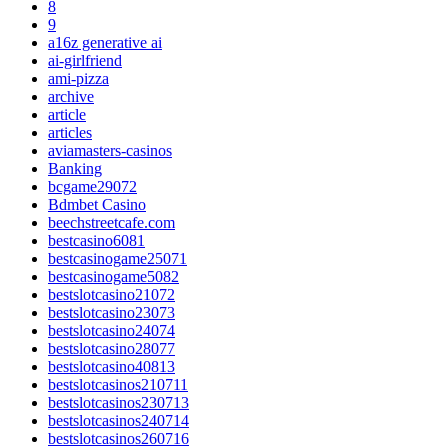
8
9
a16z generative ai
ai-girlfriend
ami-pizza
archive
article
articles
aviamasters-casinos
Banking
bcgame29072
Bdmbet Casino
beechstreetcafe.com
bestcasino6081
bestcasinogame25071
bestcasinogame5082
bestslotcasino21072
bestslotcasino23073
bestslotcasino24074
bestslotcasino28077
bestslotcasino40813
bestslotcasinos210711
bestslotcasinos230713
bestslotcasinos240714
bestslotcasinos260716