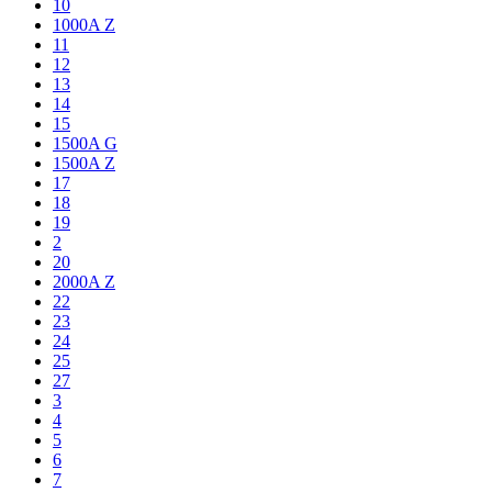
10
1000A Z
11
12
13
14
15
1500A G
1500A Z
17
18
19
2
20
2000A Z
22
23
24
25
27
3
4
5
6
7