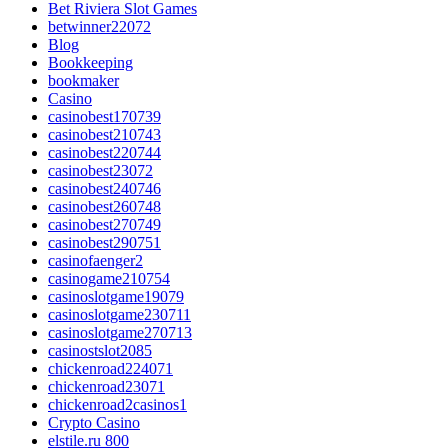
Bet Riviera Slot Games
betwinner22072
Blog
Bookkeeping
bookmaker
Casino
casinobest170739
casinobest210743
casinobest220744
casinobest23072
casinobest240746
casinobest260748
casinobest270749
casinobest290751
casinofaenger2
casinogame210754
casinoslotgame19079
casinoslotgame230711
casinoslotgame270713
casinostslot2085
chickenroad224071
chickenroad23071
chickenroad2casinos1
Crypto Casino
elstile.ru 800