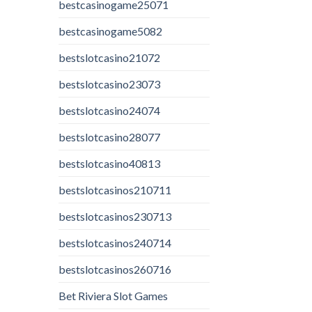
bestcasinogame25071
bestcasinogame5082
bestslotcasino21072
bestslotcasino23073
bestslotcasino24074
bestslotcasino28077
bestslotcasino40813
bestslotcasinos210711
bestslotcasinos230713
bestslotcasinos240714
bestslotcasinos260716
Bet Riviera Slot Games