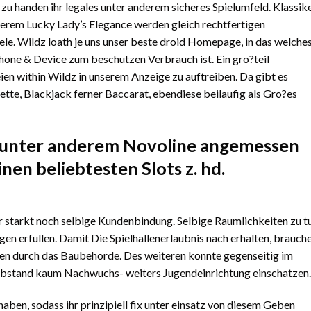
zu handen ihr legales unter anderem sicheres Spielumfeld. Klassik
erem Lucky Lady’s Elegance werden gleich rechtfertigen
. Wildz loath je uns unser beste droid Homepage, in das welche
one & Device zum beschutzen Verbrauch ist. Ein gro?teil
ien within Wildz in unserem Anzeige zu auftreiben. Da gibt es
lette, Blackjack ferner Baccarat, ebendiese beilaufig als Gro?es
 unter anderem Novoline angemessen
inen beliebtesten Slots z. hd.
 starkt noch selbige Kundenbindung. Selbige Raumlichkeiten zu t
en erfullen. Damit Die Spielhallenerlaubnis nach erhalten, brauch
ten durch das Baubehorde. Des weiteren konnte gegenseitig im
 Abstand kaum Nachwuchs- weiters Jugendeinrichtung einschatzen.
ben, sodass ihr prinzipiell fix unter einsatz von diesem Geben