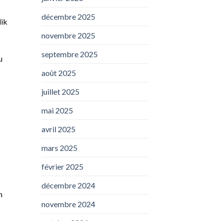
décembre 2025
lik
novembre 2025
septembre 2025
u
août 2025
juillet 2025
mai 2025
avril 2025
mars 2025
février 2025
décembre 2024
n
novembre 2024