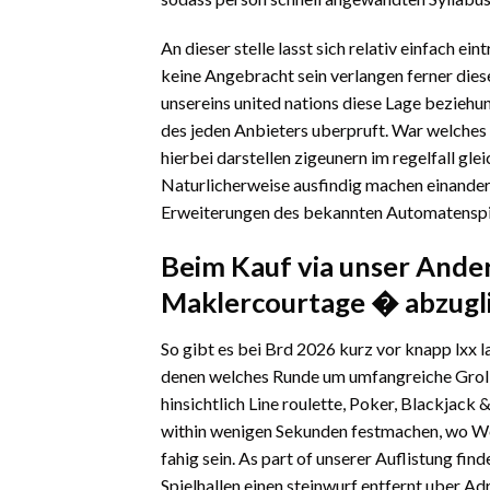
An dieser stelle lasst sich relativ einfach 
keine Angebracht sein verlangen ferner diese
unsereins united nations diese Lage bezieh
des jeden Anbieters uberpruft. War welches 
hierbei darstellen zigeunern im regelfall g
Naturlicherweise ausfindig machen einander
Erweiterungen des bekannten Automatenspie
Beim Kauf via unser Ander
Maklercourtage � abzugl
So gibt es bei Brd 2026 kurz vor knapp lxx 
denen welches Runde um umfangreiche Grollen
hinsichtlich Line roulette, Poker, Blackjack
within wenigen Sekunden festmachen, wo W
fahig sein. As part of unserer Auflistung fin
Spielhallen einen steinwurf entfernt uber Ad