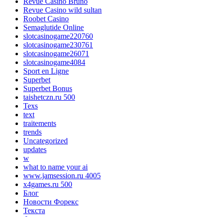
Revue Casino Bruno
Revue Casino wild sultan
Roobet Casino
Semaglutide Online
slotcasinogame220760
slotcasinogame230761
slotcasinogame26071
slotcasinogame4084
Sport en Ligne
Superbet
Superbet Bonus
taishetczn.ru 500
Texs
text
traitements
trends
Uncategorized
updates
w
what to name your ai
www.jamsession.ru 4005
x4games.ru 500
Блог
Новости Форекс
Текста