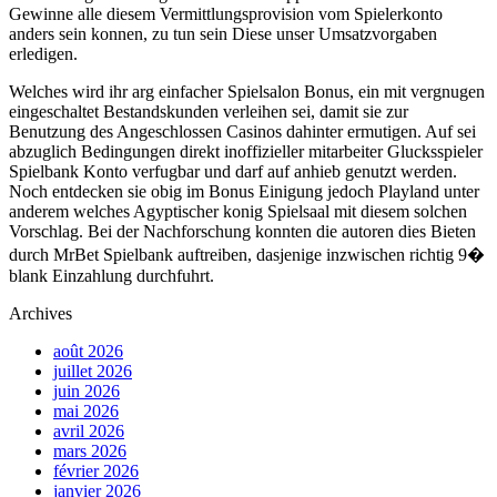
Gewinne alle diesem Vermittlungsprovision vom Spielerkonto
anders sein konnen, zu tun sein Diese unser Umsatzvorgaben
erledigen.
Welches wird ihr arg einfacher Spielsalon Bonus, ein mit vergnugen
eingeschaltet Bestandskunden verleihen sei, damit sie zur
Benutzung des Angeschlossen Casinos dahinter ermutigen. Auf sei
abzuglich Bedingungen direkt inoffizieller mitarbeiter Glucksspieler
Spielbank Konto verfugbar und darf auf anhieb genutzt werden.
Noch entdecken sie obig im Bonus Einigung jedoch Playland unter
anderem welches Agyptischer konig Spielsaal mit diesem solchen
Vorschlag. Bei der Nachforschung konnten die autoren dies Bieten
durch MrBet Spielbank auftreiben, dasjenige inzwischen richtig 9�
blank Einzahlung durchfuhrt.
Archives
août 2026
juillet 2026
juin 2026
mai 2026
avril 2026
mars 2026
février 2026
janvier 2026