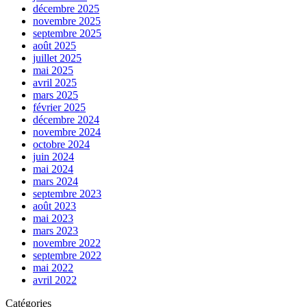
décembre 2025
novembre 2025
septembre 2025
août 2025
juillet 2025
mai 2025
avril 2025
mars 2025
février 2025
décembre 2024
novembre 2024
octobre 2024
juin 2024
mai 2024
mars 2024
septembre 2023
août 2023
mai 2023
mars 2023
novembre 2022
septembre 2022
mai 2022
avril 2022
Catégories