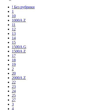
! Без рубрики
1
10
1000A Z
11
12
13
14
15
1500A G
1500A Z
17
18
19
2
20
2000A Z
22
23
24
25
27
3
4