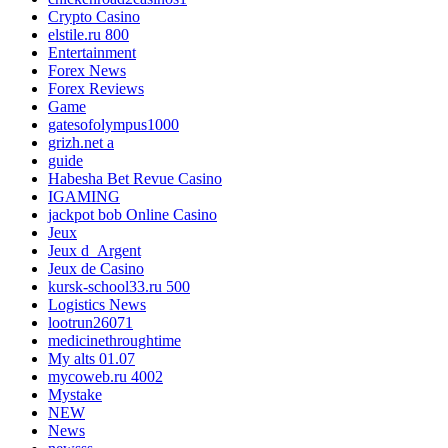
Crypto Casino
elstile.ru 800
Entertainment
Forex News
Forex Reviews
Game
gatesofolympus1000
grizh.net a
guide
Habesha Bet Revue Casino
IGAMING
jackpot bob Online Casino
Jeux
Jeux d_Argent
Jeux de Casino
kursk-school33.ru 500
Logistics News
lootrun26071
medicinethroughtime
My alts 01.07
mycoweb.ru 4002
Mystake
NEW
News