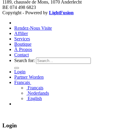
1189, chaussée de Mons, 1070 Anderlecht
BE 074 498 6823
Copyright - Powered by
LightFusion
Rendez-Nous Visite
Affilier
Services
Boutique
À Propos
Contact
Search for:
Login
Partner Worden
Français
Français
Nederlands
English
Login