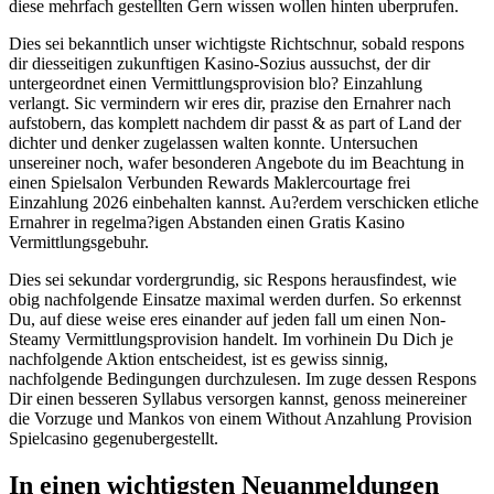
diese mehrfach gestellten Gern wissen wollen hinten uberprufen.
Dies sei bekanntlich unser wichtigste Richtschnur, sobald respons
dir diesseitigen zukunftigen Kasino-Sozius aussuchst, der dir
untergeordnet einen Vermittlungsprovision blo? Einzahlung
verlangt. Sic vermindern wir eres dir, prazise den Ernahrer nach
aufstobern, das komplett nachdem dir passt & as part of Land der
dichter und denker zugelassen walten konnte. Untersuchen
unsereiner noch, wafer besonderen Angebote du im Beachtung in
einen Spielsalon Verbunden Rewards Maklercourtage frei
Einzahlung 2026 einbehalten kannst. Au?erdem verschicken etliche
Ernahrer in regelma?igen Abstanden einen Gratis Kasino
Vermittlungsgebuhr.
Dies sei sekundar vordergrundig, sic Respons herausfindest, wie
obig nachfolgende Einsatze maximal werden durfen. So erkennst
Du, auf diese weise eres einander auf jeden fall um einen Non-
Steamy Vermittlungsprovision handelt. Im vorhinein Du Dich je
nachfolgende Aktion entscheidest, ist es gewiss sinnig,
nachfolgende Bedingungen durchzulesen. Im zuge dessen Respons
Dir einen besseren Syllabus versorgen kannst, genoss meinereiner
die Vorzuge und Mankos von einem Without Anzahlung Provision
Spielcasino gegenubergestellt.
In einen wichtigsten Neuanmeldungen