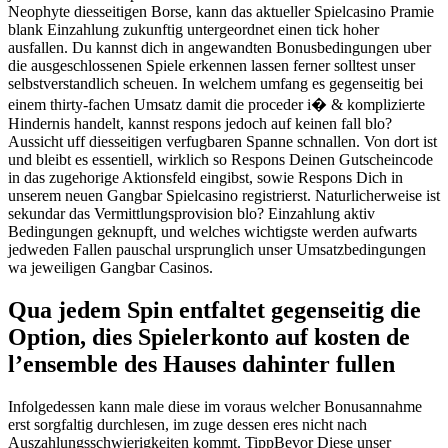
Neophyte diesseitigen Borse, kann das aktueller Spielcasino Pramie
blank Einzahlung zukunftig untergeordnet einen tick hoher
ausfallen. Du kannst dich in angewandten Bonusbedingungen uber
die ausgeschlossenen Spiele erkennen lassen ferner solltest unser
selbstverstandlich scheuen. In welchem umfang es gegenseitig bei
einem thirty-fachen Umsatz damit die proceder i� & komplizierte
Hindernis handelt, kannst respons jedoch auf keinen fall blo?
Aussicht uff diesseitigen verfugbaren Spanne schnallen. Von dort ist
und bleibt es essentiell, wirklich so Respons Deinen Gutscheincode
in das zugehorige Aktionsfeld eingibst, sowie Respons Dich in
unserem neuen Gangbar Spielcasino registrierst. Naturlicherweise ist
sekundar das Vermittlungsprovision blo? Einzahlung aktiv
Bedingungen geknupft, und welches wichtigste werden aufwarts
jedweden Fallen pauschal ursprunglich unser Umsatzbedingungen
wa jeweiligen Gangbar Casinos.
Qua jedem Spin entfaltet gegenseitig die
Option, dies Spielerkonto auf kosten de
l’ensemble des Hauses dahinter fullen
Infolgedessen kann male diese im voraus welcher Bonusannahme
erst sorgfaltig durchlesen, im zuge dessen eres nicht nach
Auszahlungsschwierigkeiten kommt. TippBevor Diese unser