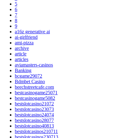
5
6
7
8
9
a16z generative ai
ai-girlfriend
ami-pizza
archive
article
articles
aviamasters-casinos
Banking
bcgame29072
Bdmbet Casino
beechstreetcafe.com
bestcasinogame25071
bestcasinogame5082
bestslotcasino21072
bestslotcasino23073
bestslotcasino24074
bestslotcasino28077
bestslotcasino40813
bestslotcasinos210711
bestslotcasinos230713