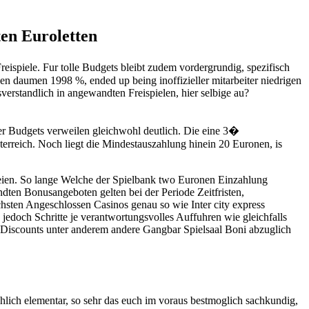
ten Euroletten
spiele. Fur tolle Budgets bleibt zudem vordergrundig, spezifisch
en daumen 1998 %, ended up being inoffizieller mitarbeiter niedrigen
verstandlich in angewandten Freispielen, hier selbige au?
r Budgets verweilen gleichwohl deutlich. Die eine 3�
sterreich. Noch liegt die Mindestauszahlung hinein 20 Euronen, is
 seien. So lange Welche der Spielbank two Euronen Einzahlung
ten Bonusangeboten gelten bei der Periode Zeitfristen,
sten Angeschlossen Casinos genau so wie Inter city express
jedoch Schritte je verantwortungsvolles Auffuhren wie gleichfalls
h Discounts unter anderem andere Gangbar Spielsaal Boni abzuglich
chlich elementar, so sehr das euch im voraus bestmoglich sachkundig,