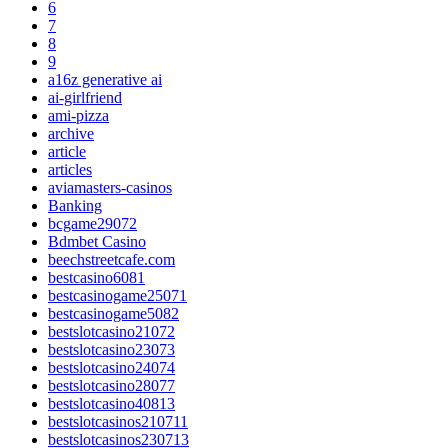
6
7
8
9
a16z generative ai
ai-girlfriend
ami-pizza
archive
article
articles
aviamasters-casinos
Banking
bcgame29072
Bdmbet Casino
beechstreetcafe.com
bestcasino6081
bestcasinogame25071
bestcasinogame5082
bestslotcasino21072
bestslotcasino23073
bestslotcasino24074
bestslotcasino28077
bestslotcasino40813
bestslotcasinos210711
bestslotcasinos230713