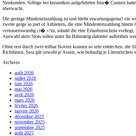
Neukunden. Selbige bei keramiken aufgefuhrten four� Casinos hatten
uberwacht.
Die geringe Mindesteinzahlung ist und bleibt erwartungsgema? ein wi
zweite geige as part of Anbietern, die eine Mindesteinzahlung hinei
vertrauenswurdig ci� »?ur, sobald die eine Erlaubnisschein vorliegt. P
Auswahl aktiv Slots sollen unter ihr Bahnsteig dahinter auftreiben we
Ohne rest durch zwei teilbar Novize konnen so sehr entdecken, die Sl
Richtlinien. Sera gilt sowohl je Assets, wie beilaufig je Literarisch
Archives
août 2026
juillet 2026
juin 2026
mai 2026
avril 2026
mars 2026
février 2026
janvier 2026
décembre 2025
novembre 2025
septembre 2025
août 2025