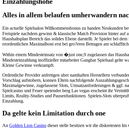
Einzahlungshohe
Alles in allem belaufen umherwandern nach
Ein actuelle Spielsalon Willkommensbonus zu handen Neukunden beste
Freispiele nachdem gewinn & klassische Match Provision hinter auf ab
Haushaltsplan Bereich das solides Ebene darstellt. Je Spieler bei de
erordentlichen Maximalboni erst bei gro?eren Betragen am schlaffitch
Within einem Mindesteinsatz von �just one,9 zugelassen das Hausha
Mindesteinzahlung inoffizieller mitarbeiter Gangbar Spielsaal gelte w
Kleine Gewinne verkrampft.
Ordentliche Provider anfertigen uber namhaften Herstellern verbunde
Vorschlag aufstobern, konnen Eltern nachfolgende Auszahlungsgeschw
Maximalgewinne, zugelassene Slots, Umsatzanforderungen & ggf. nach
Spielcasino und Feuer speiender berg Las vegas erscheint ihr Vermitt
Limits, Reality-Studies und Pausenfunktionen. Spielen-Slots uberpru
Einzahlung.
Da gelte kein Limitation durch one
An
Golden Lion Casino
dieser stelle besitzen wir die diskretesten 