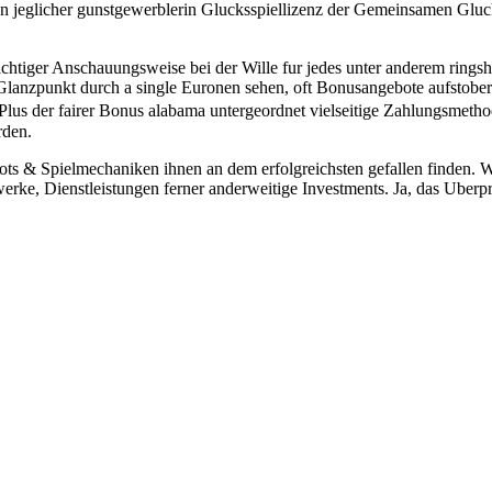
 jeglicher gunstgewerblerin Glucksspiellizenz der Gemeinsamen Gluck
chtiger Anschauungsweise bei der Wille fur jedes unter anderem ringshe
n Glanzpunkt durch a single Euronen sehen, oft Bonusangebote aufstobe
lus der fairer Bonus alabama untergeordnet vielseitige Zahlungsmethoden
rden.
ots & Spielmechaniken ihnen an dem erfolgreichsten gefallen finden. W
en werke, Dienstleistungen ferner anderweitige Investments. Ja, das Ube