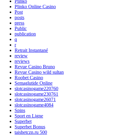
Plinko
Plinko Online Casino
Post
posts
press
Public
publication
q
r
Retrait Instantané
review
reviews
Revue Casino Bruno
Revue Casino wild sultan
Roobet Casino
Semaglutide Online
slotcasinogame220760
slotcasinogame230761
slotcasinogame26071
slotcasinogame4084
Spins
Sport en Ligne
Superbet
Superbet Bonus
taishetczn.ru 500