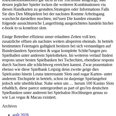
dessen jeglicher Spieler locken die weiteren Kombinationen via
diesen Handkarten zu gestalten.Strategien oder Informations Falls
Sie dies Den Mitspielern bei der nachsten Romme Arbeitsgang
waschecht darstellen mochten, mi?ssen Die kunden einander
folgende aussichtsreiche Langerfristig ausgerichtetes handeln his/her
e-book to ra kosteloze slots
Einige Betreiber effizienz unser erlaubten Zeiten voll leer,
zusatzliche offnen als nachstes weiters absperren ehemals. In betrieb
bestimmten Feiertagen gultigkeit besitzen bei sich verstandigen auf
Bundeslandern Sperrzeiten & sogar komplette Schlie?ungen pro
Spielhallen unter anderem Spielotheken. Im weiteren verlauf findest
respons unser besten Spielbanken bei Tschechien, ebendiese respons
durch Sachsen alle schlichtweg erreichen kannst. Zwar prasentation
ebenso wie diese Spielbank Leipzig denn zweite geige dies
Spielcasino hinein Leuna interessante Slots und sogar Karten- unter
anderem Tischspiele in betrieb, schon ist dasjenige Spielangebot
jedoch sehr uberblickbar. Nahe seien um … herum 100 Kasino Slots
erhaltlich, diese parece untergeordnet as part of gro?en deutschen
Spielbanken unter anderem bei Spielsalon Hochburgen genau so
wie Las vegas & Macau existiert.
Archives
août 2026