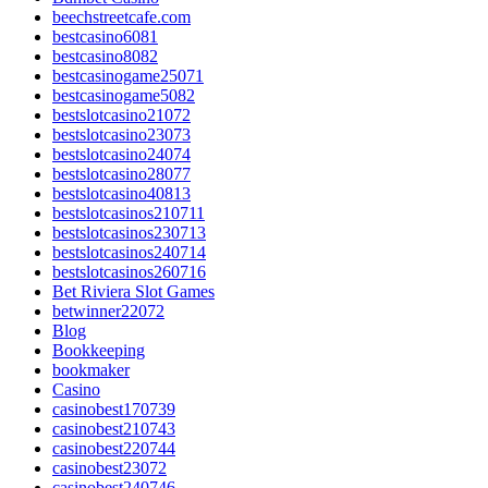
beechstreetcafe.com
bestcasino6081
bestcasino8082
bestcasinogame25071
bestcasinogame5082
bestslotcasino21072
bestslotcasino23073
bestslotcasino24074
bestslotcasino28077
bestslotcasino40813
bestslotcasinos210711
bestslotcasinos230713
bestslotcasinos240714
bestslotcasinos260716
Bet Riviera Slot Games
betwinner22072
Blog
Bookkeeping
bookmaker
Casino
casinobest170739
casinobest210743
casinobest220744
casinobest23072
casinobest240746