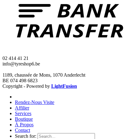
02 414 41 21
info@tyreshop6.be
1189, chaussée de Mons, 1070 Anderlecht
BE 074 498 6823
Copyright - Powered by
LightFusion
Rendez-Nous Visite
Affilier
Services
Boutique
À Propos
Contact
Search for: