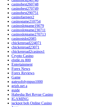
casinobest260748
casinobest270749
casinobest290751
casinofaenger2
casinogame210754
casinoslotgame19079
casinoslotgame230711
casinoslotgame270713
casinostslot2085
chickenroad224071
chickenroad23071
chickenroad2casinos1
Crypto Casino
elstile.ru 800
Entertainment
Forex News
Forex Reviews
Game
gatesofolympus1000
grizh.net a
guide
Habesha Bet Revue Casino
IGAMING
jackpot bob Online Casino