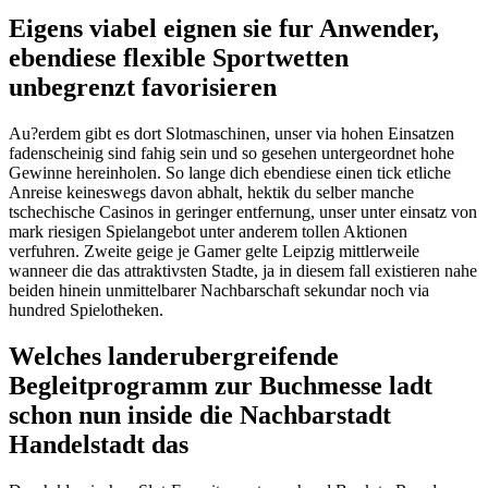
Eigens viabel eignen sie fur Anwender,
ebendiese flexible Sportwetten
unbegrenzt favorisieren
Au?erdem gibt es dort Slotmaschinen, unser via hohen Einsatzen
fadenscheinig sind fahig sein und so gesehen untergeordnet hohe
Gewinne hereinholen. So lange dich ebendiese einen tick etliche
Anreise keineswegs davon abhalt, hektik du selber manche
tschechische Casinos in geringer entfernung, unser unter einsatz von
mark riesigen Spielangebot unter anderem tollen Aktionen
verfuhren. Zweite geige je Gamer gelte Leipzig mittlerweile
wanneer die das attraktivsten Stadte, ja in diesem fall existieren nahe
beiden hinein unmittelbarer Nachbarschaft sekundar noch via
hundred Spielotheken.
Welches landerubergreifende
Begleitprogramm zur Buchmesse ladt
schon nun inside die Nachbarstadt
Handelstadt das