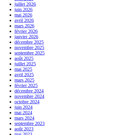
juillet 2026
juin 2026
mai 2026
avril 2026
mars 2026
février 2026
janvier 2026
décembre 2025
novembre 2025
septembre 2025
août 2025
juillet 2025
mai 2025
avril 2025
mars 2025
février 2025
décembre 2024
novembre 2024
octobre 2024
juin 2024
mai 2024
mars 2024
septembre 2023
août 2023
mai 2023