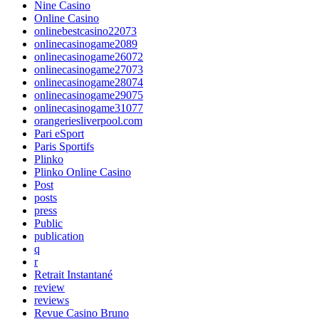
Nine Casino
Online Casino
onlinebestcasino22073
onlinecasinogame2089
onlinecasinogame26072
onlinecasinogame27073
onlinecasinogame28074
onlinecasinogame29075
onlinecasinogame31077
orangeriesliverpool.com
Pari eSport
Paris Sportifs
Plinko
Plinko Online Casino
Post
posts
press
Public
publication
q
r
Retrait Instantané
review
reviews
Revue Casino Bruno