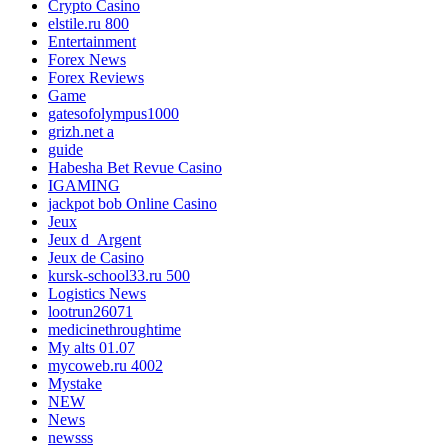
Crypto Casino
elstile.ru 800
Entertainment
Forex News
Forex Reviews
Game
gatesofolympus1000
grizh.net a
guide
Habesha Bet Revue Casino
IGAMING
jackpot bob Online Casino
Jeux
Jeux d_Argent
Jeux de Casino
kursk-school33.ru 500
Logistics News
lootrun26071
medicinethroughtime
My alts 01.07
mycoweb.ru 4002
Mystake
NEW
News
newsss