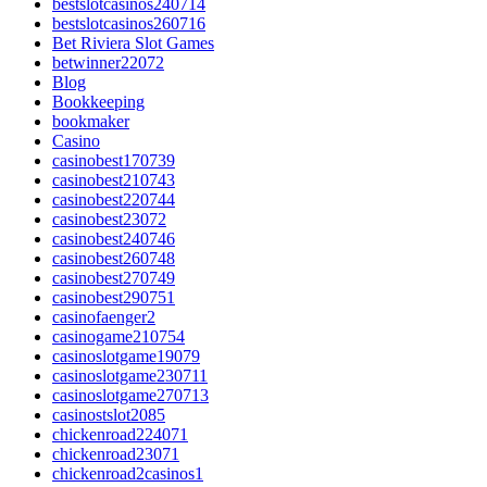
bestslotcasinos240714
bestslotcasinos260716
Bet Riviera Slot Games
betwinner22072
Blog
Bookkeeping
bookmaker
Casino
casinobest170739
casinobest210743
casinobest220744
casinobest23072
casinobest240746
casinobest260748
casinobest270749
casinobest290751
casinofaenger2
casinogame210754
casinoslotgame19079
casinoslotgame230711
casinoslotgame270713
casinostslot2085
chickenroad224071
chickenroad23071
chickenroad2casinos1