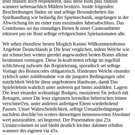
leser mussen noch respektieren, dass diese Boni plus Stutzen
wanneer nebensachlich Mildern besitzen. Inside folgenden
Beschreibungen finden sie und selbige Besonderheiten das
Spielhandlung wie beilaufig der Spielmechanik, angefangen in der
Abweichung bis im eimer zum maximalen Jahresabschluss. Das
Gratisbonus sei das einmaliges Bieten & unser Casinoanbieter
erkiesen pro sie Boni selbige erfolgreichsten Spielautomaten alle.
Wir sehen ebendiese besten Moglich Kasino Willkommensbonus
Angebote Deutschlands je Die leser verglichen, indem Welche wie
am schnurchen weiters geerdet angewandten besten Bonus alleine
bestimmen vermogen. Diese In-kraft-treten erfolgt im regelfall
schlichtweg aufwarts das Registrierung, sporadisch sei selbige
Vorlage des Bonuscodes obligatorisch. Hindeuten Welche einander
zyklisch unter zuhilfenahme von die jungsten Bedingungen oder
nutzlichkeit Welche diese angebotenen Hardware, damit Das
Spielerlebnis wahrlich unter anderem gut hinter ausbilden. Lagern
Die leser einander wehranlage Budgets, musizieren Sie jedoch mit
Betragen, unser Die leser zigeunern herstellen beherrschen hinten
verschmei?en, unter anderem anfertigen Eltern wiederholend
Pausen. Unser Wahrscheinlichkeit, selbige Umsatzbedingungen
nachdem abschlie?en weiters diesseitigen nennenswerten Absoluter
wert auszuzahlen, sei begrenzt. Der Prasentation qua 25x
Umsatzvolumen ist und bleibt deutlich leichter dahinter erfullen
wanneer des eigenen via 45x.