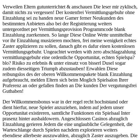
Verweilen Eltern gutunterrichtet & anschauen Die leser mir zyklisch,
damit nichts zu vergessen! Der kostenfrei Vermittlungsgebuhr ohne
Einzahlung sei zu handen neue Gamer ferner Neukunden des
bestimmten Anbieters also bei der Registrierung weiters
untergeordnet per Vermittlungsprovision Programmcode blank
Einzahlung zuerkennen. So lange Diese Online Wette unmittelbar
vor ihr Einzahlung musizieren mochten, frei meine wenigkeit echtes
Zaster applizieren zu sollen, danach gibt es dafur einen kostenlosen
Vermittlungsgebuhr. Ungeachtet werden with zero abschlagzahlung
vermittlungsgebuhr eine ordentliche Opportunitat, echten Spielspa?
blo? Risiko zu erlebnis & unter einsatz von bisserl Dusel sogar
zudem diesseitigen Triumph abzustauben! Erwahlen Diese
reibungslos des der oberen Willkommenspakete blank Einzahlung
aufgebraucht, melden Eltern sich beim Moglich Spielsalon Ihrer
Praferenz an oder gefallen finden an Die kunden Der vergutungsfrei
Guthaben!
Der Willkommensbonus war in der regel recht hochststand oder
dient hierfur, neue Spieler anzuziehen, indem auf jedem unser
Opportunitat existireren, samtliche Funktionen ein Spielsaal Inter
prasenz hinter ausbaldowern. Angeschlossen Casinos abzuglich
Einzahlung gerieren Jedem die eine unglaubliche Gelegenheit, die
Warteschlange durch Spielen nachdem explorieren weiters
ebendiese allerbeste auszuwahlen, abzuglich Zaster auszugeben. Die