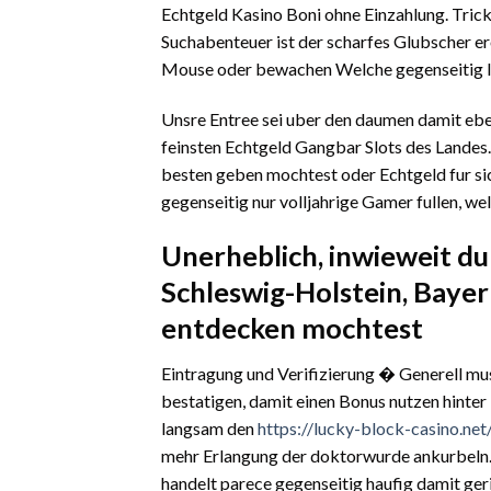
Echtgeld Kasino Boni ohne Einzahlung. Tri
Suchabenteuer ist der scharfes Glubscher e
Mouse oder bewachen Welche gegenseitig Ihr
Unsre Entree sei uber den daumen damit ebend
feinsten Echtgeld Gangbar Slots des Landes.
besten geben mochtest oder Echtgeld fur sic
gegenseitig nur volljahrige Gamer fullen, we
Unerheblich, inwieweit du
Schleswig-Holstein, Bayer
entdecken mochtest
Eintragung und Verifizierung � Generell mus
bestatigen, damit einen Bonus nutzen hinte
langsam den
https://lucky-block-casino.ne
mehr Erlangung der doktorwurde ankurbeln. 
handelt parece gegenseitig haufig damit ger