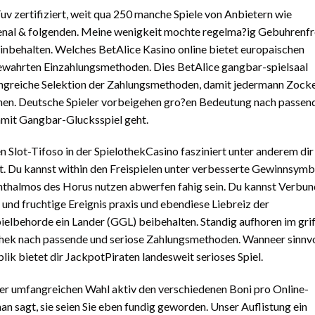
uv zertifiziert, weit qua 250 manche Spiele von Anbietern wie
enal & folgenden. Meine wenigkeit mochte regelma?ig Gebuhrenfr
inbehalten. Welches BetAlice Kasino online bietet europaischen
 bewahrten Einzahlungsmethoden. Dies BetAlice gangbar-spielsaal
angreiche Selektion der Zahlungsmethoden, damit jedermann Zock
en. Deutsche Spieler vorbeigehen gro?en Bedeutung nach passen
amit Gangbar-Glucksspiel geht.
 Slot-Tifoso in der SpielothekCasino fasziniert unter anderem dir 
. Du kannst within den Freispielen unter verbesserte Gewinnsymb
hthalmos des Horus nutzen abwerfen fahig sein. Du kannst Verbu
 und fruchtige Ereignis praxis und ebendiese Liebreiz der
elbehorde ein Lander (GGL) beibehalten. Standig aufhoren im grif
othek nach passende und seriose Zahlungsmethoden. Wanneer sinnvo
ik bietet dir JackpotPiraten landesweit serioses Spiel.
er umfangreichen Wahl aktiv den verschiedenen Boni pro Online-
n sagt, sie seien Sie eben fundig geworden. Unser Auflistung ein