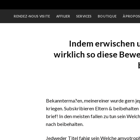
Skip
to
RENDEZ-NOUS VISITE
AFFILIER
SERVICES
BOUTIQUE
À PROPO
content
Indem erwischen u
wirklich so diese Bewe
Bekannterma?en, meinereiner wurde gern j
kriegen. Subskribieren Eltern & beibehalte
brief! In den meisten fallen zu tun sein Wel
nach beibehalten.
Jedweder Titel fahig sein Welche amyotrophic