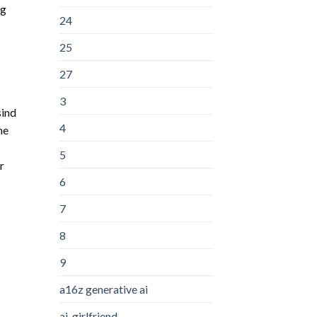
ig
24
25
27
3
sind
4
ne
5
r
6
7
8
9
a16z generative ai
ai-girlfriend