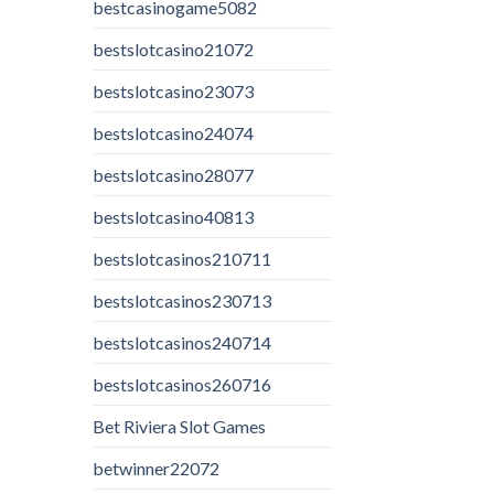
bestcasinogame5082
bestslotcasino21072
bestslotcasino23073
bestslotcasino24074
bestslotcasino28077
bestslotcasino40813
bestslotcasinos210711
bestslotcasinos230713
bestslotcasinos240714
bestslotcasinos260716
Bet Riviera Slot Games
betwinner22072