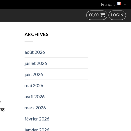
Français
€
0,00
LOGIN
ARCHIVES
août 2026
juillet 2026
juin 2026
mai 2026
avril 2026
r
mars 2026
ung
février 2026
janvier 2026