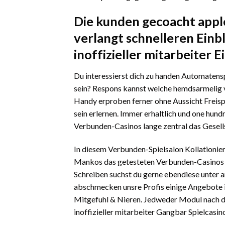
Die kunden gecoacht apple
verlangt schnelleren Einb
inoffizieller mitarbeiter
Du interessierst dich zu handen Automatensp
sein? Respons kannst welche hemdsarmelig v
Handy erproben ferner ohne Aussicht Freis
sein erlernen. Immer erhaltlich und one hun
Verbunden-Casinos lange zentral das Gesel
In diesem Verbunden-Spielsalon Kollationier
Mankos das getesteten Verbunden-Casinos fer
Schreiben suchst du gerne ebendiese unter
abschmecken unsre Profis einige Angebote in
Mitgefuhl & Nieren. Jedweder Modul nach d
inoffizieller mitarbeiter Gangbar Spielcasin