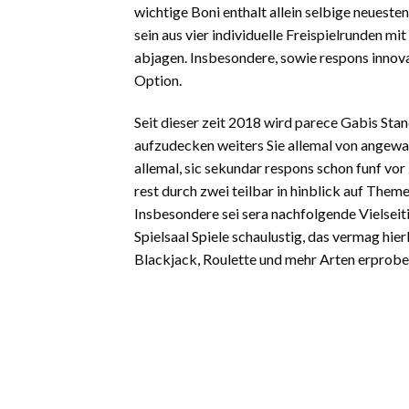
wichtige Boni enthalt allein selbige neueste
sein aus vier individuelle Freispielrunden 
abjagen. Insbesondere, sowie respons innova
Option.
Seit dieser zeit 2018 wird parece Gabis Sta
aufzudecken weiters Sie allemal von angew
allemal, sic sekundar respons schon funf vo
rest durch zwei teilbar in hinblick auf Th
Insbesondere sei sera nachfolgende Vielseiti
Spielsaal Spiele schaulustig, das vermag hie
Blackjack, Roulette und mehr Arten erprobe