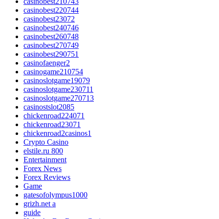
casinobest210743
casinobest220744
casinobest23072
casinobest240746
casinobest260748
casinobest270749
casinobest290751
casinofaenger2
casinogame210754
casinoslotgame19079
casinoslotgame230711
casinoslotgame270713
casinostslot2085
chickenroad224071
chickenroad23071
chickenroad2casinos1
Crypto Casino
elstile.ru 800
Entertainment
Forex News
Forex Reviews
Game
gatesofolympus1000
grizh.net a
guide