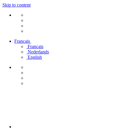
Skip to content
Français
Français
Nederlands
English