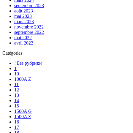
mars 2024
septembre 2023
août 2023
mai 2023
mars 2023
novembre 2022
septembre 2022
mai 2022
avril 2022
Catégories
! Без рубрики
1
10
1000A Z
11
12
13
14
15
1500A G
1500A Z
16
17
18