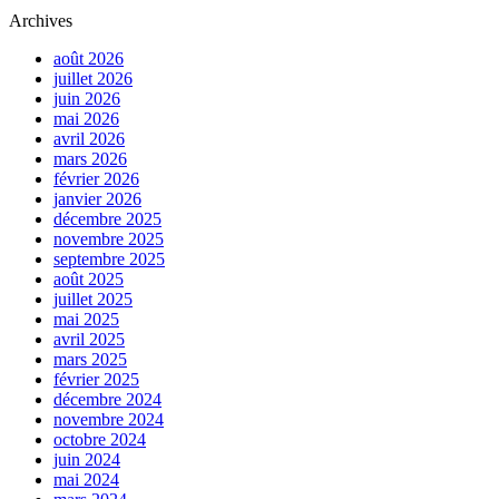
Archives
août 2026
juillet 2026
juin 2026
mai 2026
avril 2026
mars 2026
février 2026
janvier 2026
décembre 2025
novembre 2025
septembre 2025
août 2025
juillet 2025
mai 2025
avril 2025
mars 2025
février 2025
décembre 2024
novembre 2024
octobre 2024
juin 2024
mai 2024