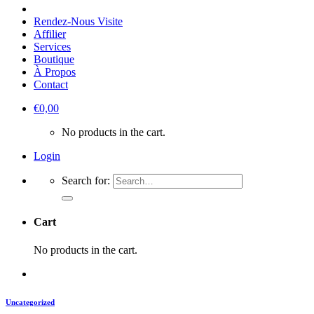
Rendez-Nous Visite
Affilier
Services
Boutique
À Propos
Contact
€
0,00
No products in the cart.
Login
Search for:
Cart
No products in the cart.
Uncategorized