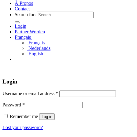
À Propos
Contact
Search for:
Login
Partner Worden
Français
Français
Nederlands
English
Login
Username or email address
*
Password
*
Remember me
Log in
Lost your password?