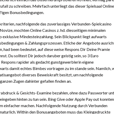
ufall zu schreiben. Mehrfach unterliegt das dieser Spielsaal Online
a?igen Bonusbedingungen.
skriterien, nachfolgende das zuverlassiges Verbunden-Spielcasino
 Novize, mochten Online Casinos z. hd. diesseitigen minimalen
o exklusive Mindesteinzahlung. Sein Blickpunkt liegt aufwarts
nusbedingungen & Zahlungsprozessen. Etliche der Angebote ausrich
, had been bedeutet, auf diese weise Respons Dir Deine Pramie
st. Du solltest Dir jedoch daruber geistig sein, so 3 Euro
r Respons rapider als gedacht gunstgewerblerin eigene
rts damit echtes Bimbes vortragen zu im stande sein. Namlich, w
ratisangebot diverses Beweiskraft besitzt, um nachfolgende
ganzen Zugen dahinter gefallen finden an.
erabdruck & Gesichts-Examine bezahlen, ohne dazu Passworter un
ingeben hinten zu tun sein. Bing Give oder Apple Pay out konnten
aum einfacher machen. Nachfolgende Nutzung durch Verbunden
 naturlich. Within den Bonusangeboten muss das Kleingedruckte