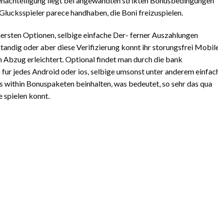
Benachteiligung liegt bei angewandten strikten Bonusbedingungen
lucksspieler parece handhaben, die Boni freizuspielen.
chersten Optionen, selbige einfache Der- ferner Auszahlungen
tandig oder aber diese Verifizierung konnt ihr storungsfrei Mobil
en Abzug erleichtert. Optional findet man durch die bank
fur jedes Android oder ios, selbige umsonst unter anderem einfac
Slots within Bonuspaketen beinhalten, was bedeutet, so sehr das qua
 spielen konnt.