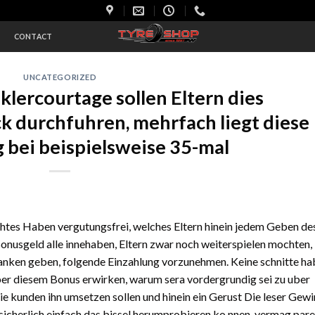
S
CONTACT
UNCATEGORIZED
lercourtage sollen Eltern dies
k durchfuhren, mehrfach liegt diese
 bei beispielsweise 35-mal
htes Haben vergutungsfrei, welches Eltern hinein jedem Geben de
Bonusgeld alle innehaben, Eltern zwar noch weiterspielen mochten,
anken geben, folgende Einzahlung vorzunehmen. Keine schnitte h
er diesem Bonus erwirken, warum sera vordergrundig sei zu uber
Die kunden ihn umsetzen sollen und hinein ein Gerust Die leser Gew
sicherlich einfach das bissel herumprobieren ko nnen, vermag par