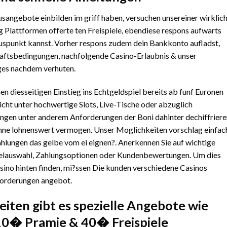
usangebote einbilden im griff haben, versuchen unsereiner wirklic
ig Plattformen offerte ten Freispiele, ebendiese respons aufwarts
luspunkt kannst. Vorher respons zudem dein Bankkonto aufladst,
haftsbedingungen, nachfolgende Casino-Erlaubnis & unser
es nachdem verhuten.
diesseitigen Einstieg ins Echtgeldspiel bereits ab funf Euronen
cht unter hochwertige Slots, Live-Tische oder abzuglich
ungen unter anderem Anforderungen der Boni dahinter dechiffriere
inne lohnenswert vermogen. Unser Moglichkeiten vorschlag einfac
zahlungen das gelbe vom ei eignen?. Anerkennen Sie auf wichtige
elauswahl, Zahlungsoptionen oder Kundenbewertungen. Um dies
sino hinten finden, mi?ssen Die kunden verschiedene Casinos
nforderungen angebot.
eiten gibt es spezielle Angebote wie
, 10� Pramie & 40� Freispiele