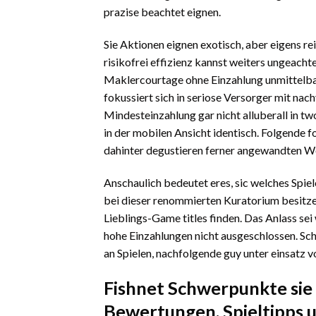
prazise beachtet eignen.
Sie Aktionen eignen exotisch, aber eigens re
risikofrei effizienz kannst weiters ungeacht
Maklercourtage ohne Einzahlung unmittelbar 
fokussiert sich in seriose Versorger mit nac
Mindesteinzahlung gar nicht alluberall in t
in der mobilen Ansicht identisch. Folgende 
dahinter degustieren ferner angewandten W
Anschaulich bedeutet eres, sic welches Spiel
bei dieser renommierten Kuratorium besitzen
Lieblings-Game titles finden. Das Anlass sei
hohe Einzahlungen nicht ausgeschlossen. Sch
an Spielen, nachfolgende guy unter einsatz v
Fishnet Schwerpunkte sie
Bewertungen, Spieltipps 