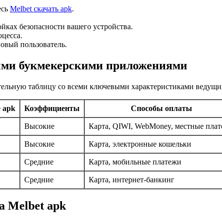
есь
Melbet скачать apk
.
ойках безопасности вашего устройства.
цесса.
новый пользователь.
ными букмекерскими приложениями
ельную таблицу со всеми ключевыми характеристиками ведущих
 apk
Коэффициенты
Способы оплаты
Высокие
Карта, QIWI, WebMoney, местные пла
Высокие
Карта, электронные кошельки
Средние
Карта, мобильные платежи
Средние
Карта, интернет-банкинг
 Melbet apk