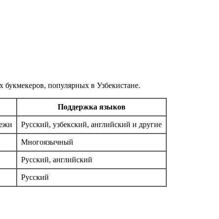
 букмекеров, популярных в Узбекистане.
Поддержка языков
тежи
Русский, узбекский, английский и другие
Многоязычный
Русский, английский
Русский