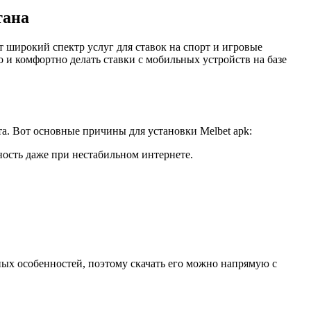
тана
т широкий спектр услуг для ставок на спорт и игровые
о и комфортно делать ставки с мобильных устройств на базе
а. Вот основные причины для установки Melbet apk:
ость даже при нестабильном интернете.
рных особенностей, поэтому скачать его можно напрямую с