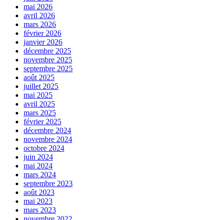
mai 2026
avril 2026
mars 2026
février 2026
janvier 2026
décembre 2025
novembre 2025
septembre 2025
août 2025
juillet 2025
mai 2025
avril 2025
mars 2025
février 2025
décembre 2024
novembre 2024
octobre 2024
juin 2024
mai 2024
mars 2024
septembre 2023
août 2023
mai 2023
mars 2023
novembre 2022