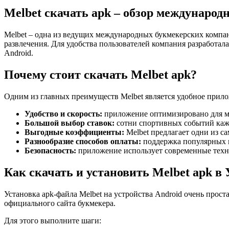
Melbet скачать apk – обзор междунаро
Melbet – одна из ведущих международных букмекерских компани
развлечения. Для удобства пользователей компания разработал
Android.
Почему стоит скачать Melbet apk?
Одним из главных преимуществ Melbet является удобное прило
Удобство и скорость:
приложение оптимизировано для мо
Большой выбор ставок:
сотни спортивных событий кажд
Выгодные коэффициенты:
Melbet предлагает одни из 
Разнообразие способов оплаты:
поддержка популярных п
Безопасность:
приложение использует современные техн
Как скачать и установить Melbet apk в
Установка apk-файла Melbet на устройства Android очень прост
официального сайта букмекера.
Для этого выполните шаги: