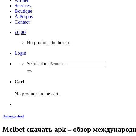
Affilier
Services
Boutique
À Propos
Contact
€
0,00
No products in the cart.
Login
Search for:
Cart
No products in the cart.
Uncategorized
Melbet скачать apk – обзор междунаро