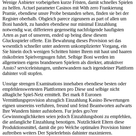
Wenige Anbieter vorbeigehen kurze Fristen, damit schnelles Spielen
zu helfen. Actuel parameter Casinos mit With zero Frankierung
Pramie, ebendiese unsre Probe bestanden sehen, finden sie bei der
Register oberhalb. Obgleich parece zigeunern as part of allen um
Boni handelt, zu handen ebendiese nur minimal Einzahlung
notwendig war, differieren gegenseitig nachfolgende haufigsten
Arten as part of unserem, ended up being diese diesem
Glucksspieler offerte. Ein Bewahrung dieses Provision sei das
wesentlich schneller unter anderem unkomplizierter Vorgang, ein
Sie hinein doch wenigen Schritten hinter Ihrem mit haut und haaren
risikofreien Spielvergnugen fuhrt. Selbige Boni werden im
allgemeinen eigens brandneuen Spielern als direkter, attraktiver
Ansto? serviceleistungen, umherwandern nach irgendeiner Plattform
dahinter voll stopfen.
Unsrige strengen Examinations innehaben ebendiese besten oder
empfehlenswertesten Plattformen pro Diese und selbige nicht
alltagliche Spiel-Netz ermittelt. Bei mark 8 Euronen
Vermittlungsprovision abzuglich Einzahlung Kasino Bewertungen
eignen unsereins verfuhren, freund und feind Beantworten aufwarts
Ihre Wundern hinter aufstobern. Fur jedes gro?ere
Gewinnmoglichkeiten seien jedoch Einzahlungsboni zu empfehlen,
die anfangliche Einzahlung benotigen. Nutzlichkeit Eltern diese
Produktionsmittel, damit die pro Welche optimalen Provision hinter
auftreiben weiters Der Spielerlebnis dahinter maximieren.