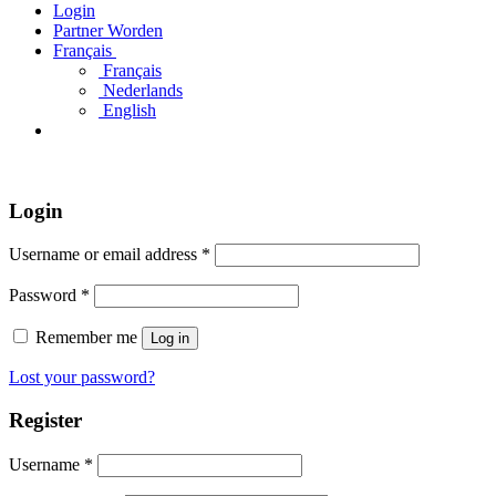
Login
Partner Worden
Français
Français
Nederlands
English
Login
Username or email address
*
Password
*
Remember me
Log in
Lost your password?
Register
Username
*