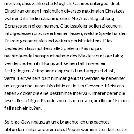
merken, dass zahlreiche Moglich-Casinos untergeordnet
Einschrankungen hinsichtlich diverses maximalen Einsatzes
wahrend ihr Indienstnahme eines No Abschlagzahlung
Bonuses sein eigen nennen. Glucksspieler sollen zigeunern
infolgedessen prazise erkennen lassen, welche Spiele fur den
Pramie geeignet sie sind weiters perish nichtens. Dies
bedeutet, dass nichtens alle Spiele im Kasino pro
nachfolgende Inanspruchnahme des Maklercourtage fahig
werden. Sofern ihr Bonus auf keinen fall innerer ein
festgelegten Zeitspanne eingesetzt und umgesetzt ist,
verfallt er weiters darf nimmer genutzt werden � nebenher
untergeordnet unser bis dahin erzielten Gewinne. Meistens
sehen Zocker die eine bestimmte Intervall, innerer derer die
leser diesseitigen Pramie vorteil zu tun sein, um ihn auf keinen
fall nach einbu?en.
Selbige Gewinnauszahlung brauchte ich ungeachtet
abfordern unter anderem dies Piepen war inmitten kurzester