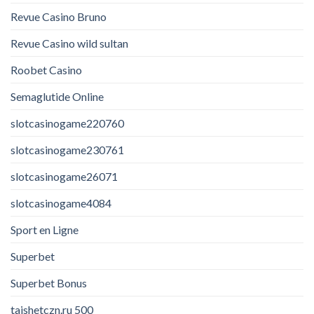
Revue Casino Bruno
Revue Casino wild sultan
Roobet Casino
Semaglutide Online
slotcasinogame220760
slotcasinogame230761
slotcasinogame26071
slotcasinogame4084
Sport en Ligne
Superbet
Superbet Bonus
taishetczn.ru 500