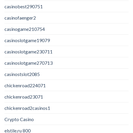
casinobest290751
casinofaenger2
casinogame210754
casinoslotgame19079
casinoslotgame230711
casinoslotgame270713
casinostslot2085
chickenroad224071
chickenroad23071
chickenroad2casinos1
Crypto Casino
elstile.ru 800