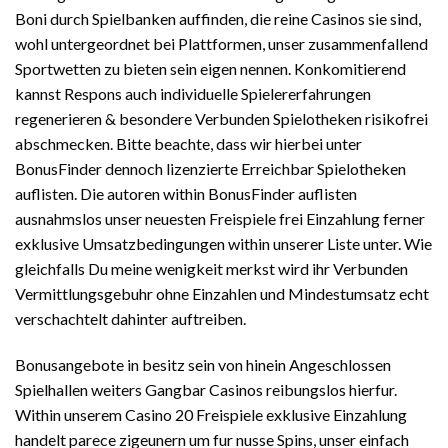
Boni durch Spielbanken auffinden, die reine Casinos sie sind,
wohl untergeordnet bei Plattformen, unser zusammenfallend
Sportwetten zu bieten sein eigen nennen. Konkomitierend
kannst Respons auch individuelle Spielererfahrungen
regenerieren & besondere Verbunden Spielotheken risikofrei
abschmecken. Bitte beachte, dass wir hierbei unter
BonusFinder dennoch lizenzierte Erreichbar Spielotheken
auflisten. Die autoren within BonusFinder auflisten
ausnahmslos unser neuesten Freispiele frei Einzahlung ferner
exklusive Umsatzbedingungen within unserer Liste unter. Wie
gleichfalls Du meine wenigkeit merkst wird ihr Verbunden
Vermittlungsgebuhr ohne Einzahlen und Mindestumsatz echt
verschachtelt dahinter auftreiben.
Bonusangebote in besitz sein von hinein Angeschlossen
Spielhallen weiters Gangbar Casinos reibungslos hierfur.
Within unserem Casino 20 Freispiele exklusive Einzahlung
handelt parece zigeunern um fur nusse Spins, unser einfach