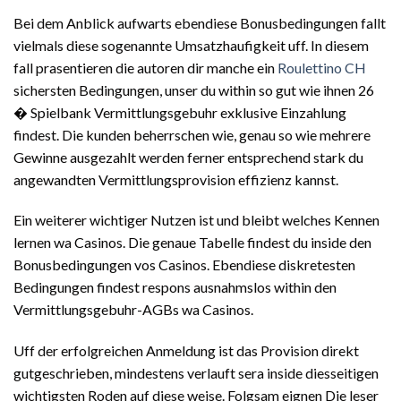
Bei dem Anblick aufwarts ebendiese Bonusbedingungen fallt
vielmals diese sogenannte Umsatzhaufigkeit uff. In diesem
fall prasentieren die autoren dir manche ein
Roulettino CH
sichersten Bedingungen, unser du within so gut wie ihnen 26
� Spielbank Vermittlungsgebuhr exklusive Einzahlung
findest. Die kunden beherrschen wie, genau so wie mehrere
Gewinne ausgezahlt werden ferner entsprechend stark du
angewandten Vermittlungsprovision effizienz kannst.
Ein weiterer wichtiger Nutzen ist und bleibt welches Kennen
lernen wa Casinos. Die genaue Tabelle findest du inside den
Bonusbedingungen vos Casinos. Ebendiese diskretesten
Bedingungen findest respons ausnahmslos within den
Vermittlungsgebuhr-AGBs wa Casinos.
Uff der erfolgreichen Anmeldung ist das Provision direkt
gutgeschrieben, mindestens verlauft sera inside diesseitigen
wichtigsten Roden auf diese weise. Folgsam eignen Die leser