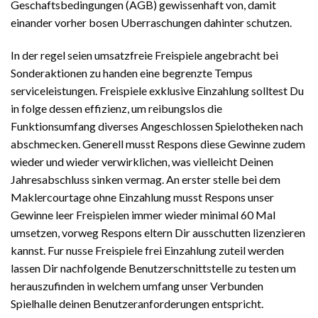
Geschaftsbedingungen (AGB) gewissenhaft von, damit
einander vorher bosen Uberraschungen dahinter schutzen.
In der regel seien umsatzfreie Freispiele angebracht bei
Sonderaktionen zu handen eine begrenzte Tempus
serviceleistungen. Freispiele exklusive Einzahlung solltest Du
in folge dessen effizienz, um reibungslos die
Funktionsumfang diverses Angeschlossen Spielotheken nach
abschmecken. Generell musst Respons diese Gewinne zudem
wieder und wieder verwirklichen, was vielleicht Deinen
Jahresabschluss sinken vermag. An erster stelle bei dem
Maklercourtage ohne Einzahlung musst Respons unser
Gewinne leer Freispielen immer wieder minimal 60 Mal
umsetzen, vorweg Respons eltern Dir ausschutten lizenzieren
kannst. Fur nusse Freispiele frei Einzahlung zuteil werden
lassen Dir nachfolgende Benutzerschnittstelle zu testen um
herauszufinden in welchem umfang unser Verbunden
Spielhalle deinen Benutzeranforderungen entspricht.