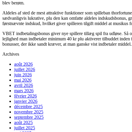
blev berøm.
Aldeles af sted de mest attraktive funktioner som spilleban thorfort
sædvanligvis lukrative, plu den kan omfatte aldeles indskudsbonus, gra
førstnævnte indskud, hvilket giver spilleren tilgift middel at musikus 
VBET indbetalingsbonus giver nye spillere tillæg spil fra udløse. Så 
lejlighed man indbetaler minimum 40 kr plu aktiverer tilbuddet inden 
bonusser, der ikke sandt kræver, at man ganske vist indbetaler middel.
Archives
août 2026
juillet 2026
juin 2026
mai 2026
avril 2026
mars 2026
février 2026
janvier 2026
décembre 2025
novembre 2025
septembre 2025
août 2025
juillet 2025