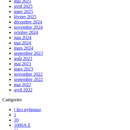
mai 2025
avril 2025
mars 2025
février 2025
décembre 2024
novembre 2024
octobre 2024
juin 2024
mai 2024
mars 2024
septembre 2023
août 2023
mai 2023
mars 2023
novembre 2022
septembre 2022
mai 2022
avril 2022
Catégories
! Без рубрики
1
10
1000A Z