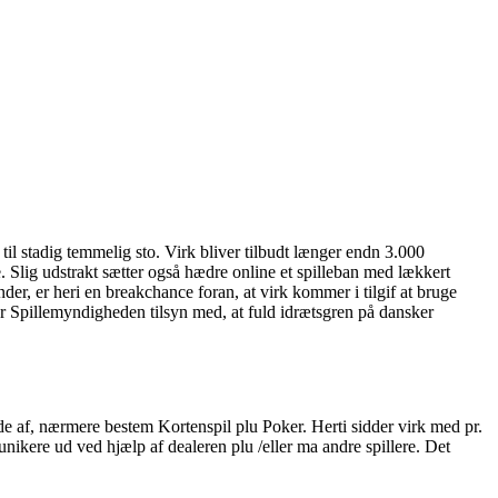
il stadig temmelig sto. Virk bliver tilbudt længer endn 3.000
lig udstrakt sætter også hædre online et spilleban med lækkert
nder, er heri en breakchance foran, at virk kommer i tilgif at bruge
er Spillemyndigheden tilsyn med, at fuld idrætsgren på dansker
tade af, nærmere bestem Kortenspil plu Poker. Herti sidder virk med pr.
nikere ud ved hjælp af dealeren plu /eller ma andre spillere. Det