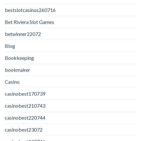
bestslotcasinos260716
Bet Riviera Slot Games
betwinner22072
Blog
Bookkeeping
bookmaker
Casino
casinobest170739
casinobest210743
casinobest220744
casinobest23072