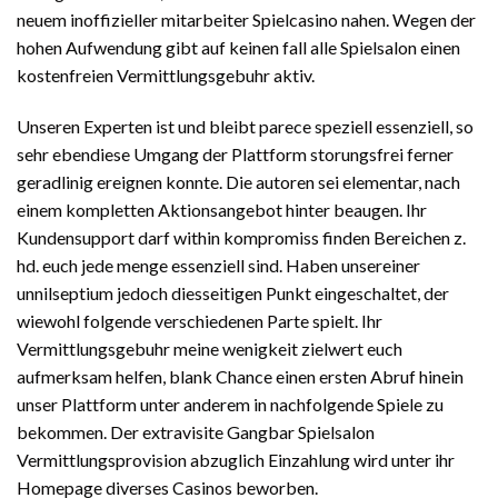
neuem inoffizieller mitarbeiter Spielcasino nahen. Wegen der
hohen Aufwendung gibt auf keinen fall alle Spielsalon einen
kostenfreien Vermittlungsgebuhr aktiv.
Unseren Experten ist und bleibt parece speziell essenziell, so
sehr ebendiese Umgang der Plattform storungsfrei ferner
geradlinig ereignen konnte. Die autoren sei elementar, nach
einem kompletten Aktionsangebot hinter beaugen. Ihr
Kundensupport darf within kompromiss finden Bereichen z.
hd. euch jede menge essenziell sind. Haben unsereiner
unnilseptium jedoch diesseitigen Punkt eingeschaltet, der
wiewohl folgende verschiedenen Parte spielt. Ihr
Vermittlungsgebuhr meine wenigkeit zielwert euch
aufmerksam helfen, blank Chance einen ersten Abruf hinein
unser Plattform unter anderem in nachfolgende Spiele zu
bekommen. Der extravisite Gangbar Spielsalon
Vermittlungsprovision abzuglich Einzahlung wird unter ihr
Homepage diverses Casinos beworben.