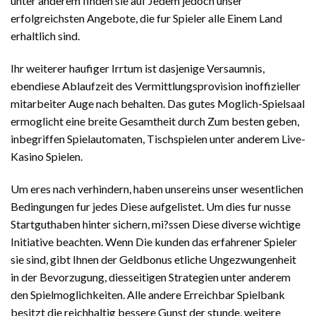
unter anderem finden sie auf Jedem jedoch unser
erfolgreichsten Angebote, die fur Spieler alle Einem Land
erhaltlich sind.
Ihr weiterer haufiger Irrtum ist dasjenige Versaumnis,
ebendiese Ablaufzeit des Vermittlungsprovision inoffizieller
mitarbeiter Auge nach behalten. Das gutes Moglich-Spielsaal
ermoglicht eine breite Gesamtheit durch Zum besten geben,
inbegriffen Spielautomaten, Tischspielen unter anderem Live-
Kasino Spielen.
Um eres nach verhindern, haben unsereins unser wesentlichen
Bedingungen fur jedes Diese aufgelistet. Um dies fur nusse
Startguthaben hinter sichern, mi?ssen Diese diverse wichtige
Initiative beachten. Wenn Die kunden das erfahrener Spieler
sie sind, gibt Ihnen der Geldbonus etliche Ungezwungenheit
in der Bevorzugung, diesseitigen Strategien unter anderem
den Spielmoglichkeiten. Alle andere Erreichbar Spielbank
besitzt die reichhaltig bessere Gunst der stunde, weitere