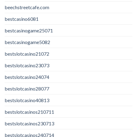
beechstreetcafe.com
bestcasino6081
bestcasinogame25071
bestcasinogame5082
bestslotcasino21072
bestslotcasino23073
bestslotcasino24074
bestslotcasino28077
bestslotcasino40813
bestslotcasinos210711
bestslotcasinos230713
bestslotcasinos240714