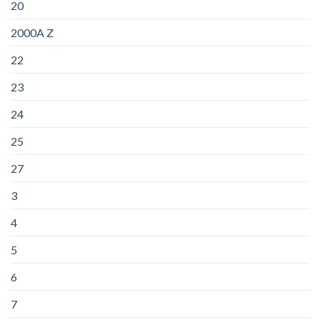
20
2000A Z
22
23
24
25
27
3
4
5
6
7