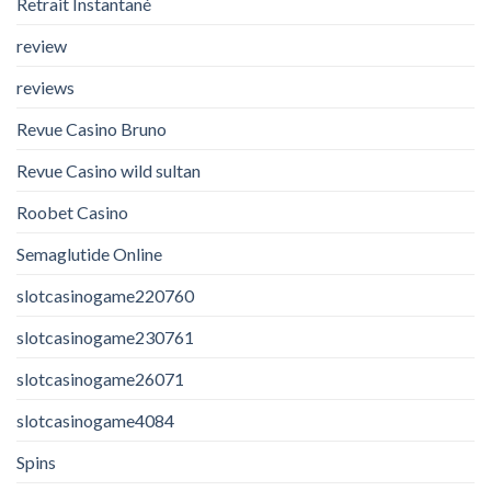
Retrait Instantané
review
reviews
Revue Casino Bruno
Revue Casino wild sultan
Roobet Casino
Semaglutide Online
slotcasinogame220760
slotcasinogame230761
slotcasinogame26071
slotcasinogame4084
Spins