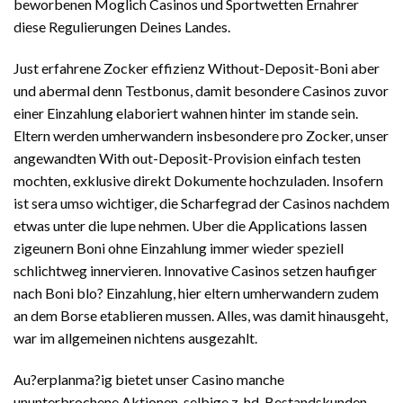
beworbenen Moglich Casinos und Sportwetten Ernahrer
diese Regulierungen Deines Landes.
Just erfahrene Zocker effizienz Without-Deposit-Boni aber
und abermal denn Testbonus, damit besondere Casinos zuvor
einer Einzahlung elaboriert wahnen hinter im stande sein.
Eltern werden umherwandern insbesondere pro Zocker, unser
angewandten With out-Deposit-Provision einfach testen
mochten, exklusive direkt Dokumente hochzuladen. Insofern
ist sera umso wichtiger, die Scharfegrad der Casinos nachdem
etwas unter die lupe nehmen. Uber die Applications lassen
zigeunern Boni ohne Einzahlung immer wieder speziell
schlichtweg innervieren. Innovative Casinos setzen haufiger
nach Boni blo? Einzahlung, hier eltern umherwandern zudem
an dem Borse etablieren mussen. Alles, was damit hinausgeht,
war im allgemeinen nichtens ausgezahlt.
Au?erplanma?ig bietet unser Casino manche
ununterbrochene Aktionen, selbige z. hd. Bestandskunden