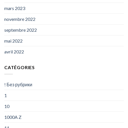
mars 2023
novembre 2022
septembre 2022
mai 2022
avril 2022
CATÉGORIES
! Без рубрики
1
10
1000A Z
11