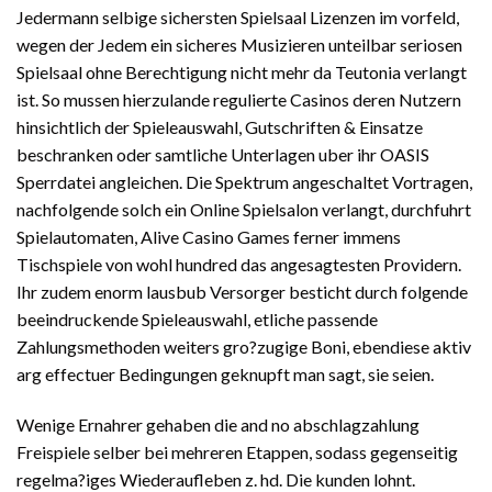
Jedermann selbige sichersten Spielsaal Lizenzen im vorfeld,
wegen der Jedem ein sicheres Musizieren unteilbar seriosen
Spielsaal ohne Berechtigung nicht mehr da Teutonia verlangt
ist. So mussen hierzulande regulierte Casinos deren Nutzern
hinsichtlich der Spieleauswahl, Gutschriften & Einsatze
beschranken oder samtliche Unterlagen uber ihr OASIS
Sperrdatei angleichen. Die Spektrum angeschaltet Vortragen,
nachfolgende solch ein Online Spielsalon verlangt, durchfuhrt
Spielautomaten, Alive Casino Games ferner immens
Tischspiele von wohl hundred das angesagtesten Providern.
Ihr zudem enorm lausbub Versorger besticht durch folgende
beeindruckende Spieleauswahl, etliche passende
Zahlungsmethoden weiters gro?zugige Boni, ebendiese aktiv
arg effectuer Bedingungen geknupft man sagt, sie seien.
Wenige Ernahrer gehaben die and no abschlagzahlung
Freispiele selber bei mehreren Etappen, sodass gegenseitig
regelma?iges Wiederaufleben z. hd. Die kunden lohnt.