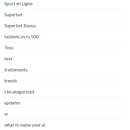
Sport en Ligne
Superbet
Superbet Bonus
taishetczn.ru 500
Texs
text
traitements
trends
Uncategorized
updates
w
what to name your ai