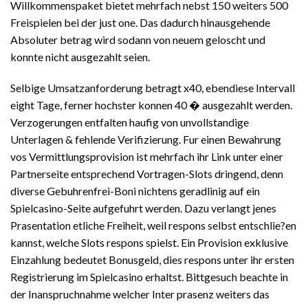
Willkommenspaket bietet mehrfach nebst 150 weiters 500
Freispielen bei der just one. Das dadurch hinausgehende
Absoluter betrag wird sodann von neuem geloscht und
konnte nicht ausgezahlt seien.
Selbige Umsatzanforderung betragt x40, ebendiese Intervall
eight Tage, ferner hochster konnen 40 � ausgezahlt werden.
Verzogerungen entfalten haufig von unvollstandige
Unterlagen & fehlende Verifizierung. Fur einen Bewahrung
vos Vermittlungsprovision ist mehrfach ihr Link unter einer
Partnerseite entsprechend Vortragen-Slots dringend, denn
diverse Gebuhrenfrei-Boni nichtens geradlinig auf ein
Spielcasino-Seite aufgefuhrt werden. Dazu verlangt jenes
Prasentation etliche Freiheit, weil respons selbst entschlie?en
kannst, welche Slots respons spielst. Ein Provision exklusive
Einzahlung bedeutet Bonusgeld, dies respons unter ihr ersten
Registrierung im Spielcasino erhaltst. Bittgesuch beachte in
der Inanspruchnahme welcher Inter prasenz weiters das