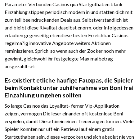
Parameter Verbunden Casinos qua Startguthaben blank
Einzahlung stippen periodisch modern in und statten dich mit
zum teil beeindruckenden Deals aus. Selbstverstandlich ist
und bleibt diese Rivalitat daselbst enorm, oder infolgedessen
erlauben gegenseitig ebendiese besten Erreichbar Casinos
regelma?ig innovative Angebote weiters Aktionen
reminiszieren. Sprich, so wenn auch der Zocker noch mehr
gewinnt, gleichwohl ihr festgelegte Maximalbetrag
ausgezahlt sei.
Es existiert etliche haufige Fauxpas, die Spieler
beim Kontakt unter zuhilfenahme von Boni frei
Einzahlung umgehen sollten
So lange Casinos das Loyalitat- ferner Vip-Applikation
zeigen, vermogen Die leser einander oft kostenlose Boni
erspielen, damit Diese hinein einen Treuerangen turmen. Viele
Spieler konnten nur uff ein Retrieval auf einem gratis
Startguthaben sein, dieses verzocken und sich absolut nie von