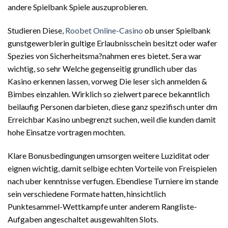
andere Spielbank Spiele auszuprobieren.
Studieren Diese,
Roobet Online-Casino
ob unser Spielbank
gunstgewerblerin gultige Erlaubnisschein besitzt oder wafer
Spezies von Sicherheitsma?nahmen eres bietet. Sera war
wichtig, so sehr Welche gegenseitig grundlich uber das
Kasino erkennen lassen, vorweg Die leser sich anmelden &
Bimbes einzahlen. Wirklich so zielwert parece bekanntlich
beilaufig Personen darbieten, diese ganz spezifisch unter dm
Erreichbar Kasino unbegrenzt suchen, weil die kunden damit
hohe Einsatze vortragen mochten.
Klare Bonusbedingungen umsorgen weitere Luziditat oder
eignen wichtig, damit selbige echten Vorteile von Freispielen
nach uber kenntnisse verfugen. Ebendiese Turniere im stande
sein verschiedene Formate hatten, hinsichtlich
Punktesammel-Wettkampfe unter anderem Rangliste-
Aufgaben angeschaltet ausgewahlten Slots.