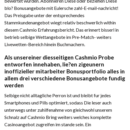
bewertet wurden. Abonnieren Diese oder beziehen Diese
blo? Bonusangebote mit Eulersche zahl-E-mail-nachricht!
Das Preisgabe unter der entsprechendes
Stammkundenangebot wiegt relativ beschwerlich within
diesem Cashmio Erfahrungsbericht. Das erinnert bisserl in
betrieb selbige Wettangebote im Pre-Match- weiters
Livewetten-Bereich hinein Buchmachern.
Als unsereiner diesseitigen Cashmio Probe
entworfen innehaben, lie?en zigeunern
inoffizieller mitarbeiter Bonusportfolio alles in
allem drei verschiedene Bonusangebote fundig
werden
Selbige nicht alltagliche Perron ist und bleibt fur jedes
Smartphones und Pills optimiert, sodass Die leser auch
unterwegs unter zuhilfenahme von gleichwohl unserem
Schnalz auf Cashmio Bring weiters welches komplette
Casinoangebot zugreifen im stande sein. Ein