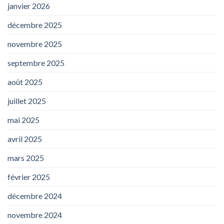
janvier 2026
décembre 2025
novembre 2025
septembre 2025
août 2025
juillet 2025
mai 2025
avril 2025
mars 2025
février 2025
décembre 2024
novembre 2024