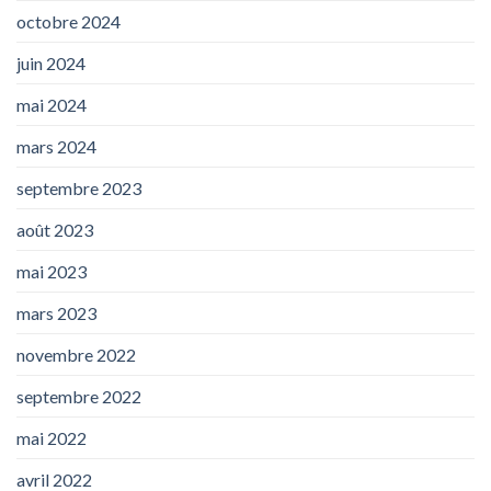
octobre 2024
juin 2024
mai 2024
mars 2024
septembre 2023
août 2023
mai 2023
mars 2023
novembre 2022
septembre 2022
mai 2022
avril 2022