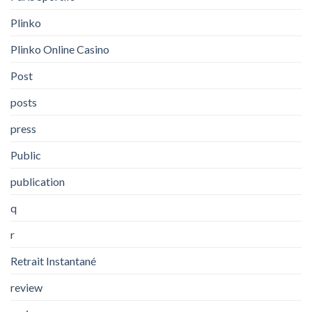
Plinko
Plinko Online Casino
Post
posts
press
Public
publication
q
r
Retrait Instantané
review