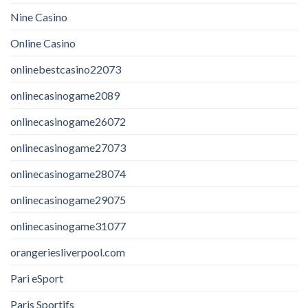
Nine Casino
Online Casino
onlinebestcasino22073
onlinecasinogame2089
onlinecasinogame26072
onlinecasinogame27073
onlinecasinogame28074
onlinecasinogame29075
onlinecasinogame31077
orangeriesliverpool.com
Pari eSport
Paris Sportifs