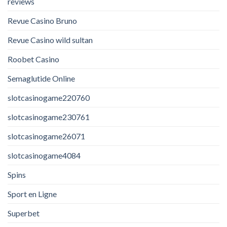
reviews
Revue Casino Bruno
Revue Casino wild sultan
Roobet Casino
Semaglutide Online
slotcasinogame220760
slotcasinogame230761
slotcasinogame26071
slotcasinogame4084
Spins
Sport en Ligne
Superbet