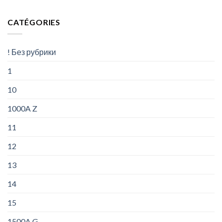
CATÉGORIES
! Без рубрики
1
10
1000A Z
11
12
13
14
15
1500A G