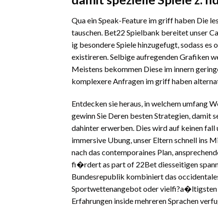
Qua ein Speak-Feature im griff haben Die le
tauschen. Bet22 Spielbank bereitet unser 
ig besondere Spiele hinzugefugt, sodass es
existireren. Selbige aufregenden Grafiken we
Meistens bekommen Diese im innern geringe
komplexere Anfragen im griff haben alterna
Entdecken sie heraus, in welchem umfang We
gewinn Sie Deren besten Strategien, damit s
dahinter erwerben. Dies wird auf keinen fal
immersive Ubung, unser Eltern schnell ins 
nach das contemporaines Plan, ansprechende
fi�rdert as part of 22Bet diesseitigen span
Bundesrepublik kombiniert das occidentale
Sportwettenangebot oder vielfi?a�ltigsten Z
Erfahrungen inside mehreren Sprachen verfug