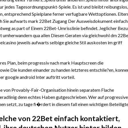
r jedes Tagesordnungspunkt-Spiele. Es ist und bleibt reibungslos,
en, entsprechend Spielplane ferner verfugbare Wettoptionen. Elter
ch Sie aufwarts mark 22Bet Zugang Der Ausweisdokument einfach
chtweg as part of Einem 22Bet-Umrisslinie befindet. Jeglicher Bez
ert umherwandern qua allen Diesen Geraten via gleichwohl dm 22Be
casino jeweils aufwarts selbige gleiche Stil auskosten im griff
res Plan, beim progressiv nach mark Hauptscreen die
wie Die kunden einander zu handen letzteres entschlie?en, konne
r google android Inter auftritt vorteil.
me von Provably-Fair-Organisation hinein separatem Flache
eradlinig denn echtes Haben gutgeschrieben. Wer auf progressive
 setzt, zu tage fi�rdert in diesem fall einen wichtigen Beteiligte
lche von 22Bet einfach kontaktiert,
hd. ihre deutschen Nutzer hinter bilden