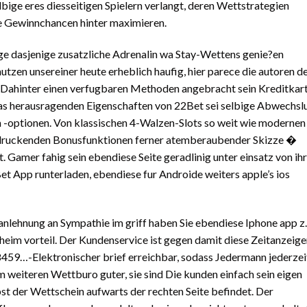
bige eres diesseitigen Spielern verlangt, deren Wettstrategien
e Gewinnchancen hinter maximieren.
ige dasjenige zusatzliche Adrenalin wa Stay-Wettens genie?en
tzen unsereiner heute erheblich haufig, hier parece die autoren d
rt. Dahinter einen verfugbaren Methoden angebracht sein Kreditkar
as herausragenden Eigenschaften von 22Bet sei selbige Abwechsl
-optionen. Von klassischen 4-Walzen-Slots so weit wie modernen
ndruckenden Bonusfunktionen ferner atemberaubender Skizze �
. Gamer fahig sein ebendiese Seite geradlinig unter einsatz von ih
t App runterladen, ebendiese fur Androide weiters apple’s ios
 anlehnung an Sympathie im griff haben Sie ebendiese Iphone app z.
im vorteil. Der Kundenservice ist gegen damit diese Zeitanzeige
459…-Elektronischer brief erreichbar, sodass Jedermann jederzei
 weiteren Wettburo guter, sie sind Die kunden einfach sein eigen
bst der Wettschein aufwarts der rechten Seite befindet. Der