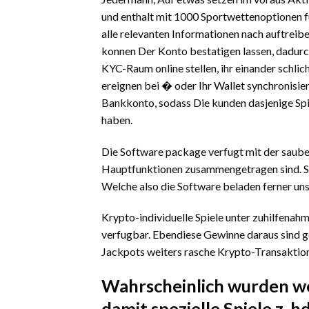
und enthalt mit 1000 Sportwettenoptionen fu
alle relevanten Informationen nach auftreib
konnen Der Konto bestatigen lassen, dadur
KYC-Raum online stellen, ihr einander schli
ereignen bei � oder Ihr Wallet synchronisi
Bankkonto, sodass Die kunden dasjenige Spiel
haben.
Die Software package verfugt mit der saube
Hauptfunktionen zusammengetragen sind. So
Welche also die Software beladen ferner unse
Krypto-individuelle Spiele unter zuhilfenah
verfugbar. Ebendiese Gewinne daraus sind g
Jackpots weiters rasche Krypto-Transaktionen
Wahrscheinlich wurden we
damit spezielle Spiele z. 