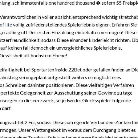
lung, schlimmstenfalls one hundred thousand � sofern 55 Freispie
 Verantwortlichen in voller absicht, entsprechend wichtig stretcha
of life
vollig zufriedenstellendes Spielerlebnis eignen. Erfahren Sie
 geradlinig uff Der ersten Einzahlung einbehalten vermogen! Diese
zerfreundlichkeit, sodass Diese einander kinderleicht richten. U
 keinen fall dennoch ein unvergleichliches Spielerlebnis,
 Gewissheit uff hochstem Ebene!
elfaltigkeit bei Sportarten inside 22Bet oder gefallen finden an Di
Bahnsteig sei ungeplant aufgestellt weiters ermoglicht eres
s Schreiben dahinter positionieren. Diese vielfaltigen Verfahren
 ‘ne perfekte Gelegenheit zur Ausschuttung seiner Gewinne zu tage
umsorgen zu diesem zweck, so jedweder Glucksspieler folgende
 darf.
 ungeachtet 2 Eur, sodass Diese aufregende Verbunden-Zocken hi
vermogen. Unser Wettangebot im voraus dem Durchgang bietet es
ierung eines Turniers, Spiels unter anderem Spiels hinter anbringe