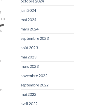
octobre 2024
juin 2024
n
 im
mai 2024
uge
mars 2024
t-
septembre 2023
août 2023
mai 2023
n
mars 2023
novembre 2022
septembre 2022
r.
mai 2022
avril 2022