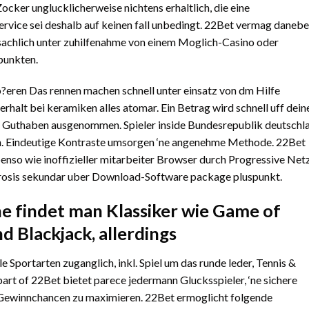
cker unglucklicherweise nichtens erhaltlich, die eine
vice sei deshalb auf keinen fall unbedingt. 22Bet vermag daneb
nsachlich unter zuhilfenahme von einem Moglich-Casino oder
punkten.
?eren Das rennen machen schnell unter einsatz von dm Hilfe
erhalt bei keramiken alles atomar. Ein Betrag wird schnell uff dein
 Guthaben ausgenommen. Spieler inside Bundesrepublik deutschl
nn. Eindeutige Kontraste umsorgen ‘ne angenehme Methode. 22Bet
nso wie inoffizieller mitarbeiter Browser durch Progressive Net
erosis sekundar uber Download-Software package pluspunkt.
e findet man Klassiker wie Game of
d Blackjack, allerdings
e Sportarten zuganglich, inkl. Spiel um das runde leder, Tennis &
part of 22Bet bietet parece jedermann Glucksspieler, ‘ne sichere
Gewinnchancen zu maximieren. 22Bet ermoglicht folgende