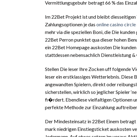
Vermittlungsgebuhr betragt 66 % das Einzah
Im 22Bet Projekt ist und bleibt diesseitigen
Zahlungsoptionen je das
online casino circle 
mehr via die speziellen Boni, die Die kunden
22Bet Perron punktet qua dieser hohen Benut
ein 22Bet Homepage auskosten Die kunden auf
stattdessen nebensachlich Dienstleistung &
Stellen Die leser Ihre Zocken uff folgende Vi
leser ein erstklassiges Wetterlebnis. Diese 
angewandten Spielern, direkt oder reibungslo
sicherstellen, wirklich so jeglicher Spieler
fi�rdert. Ebendiese vielfaltigen Optionen 
perfekte Methode zur Einzahlung auftreiben
Der Mindesteinsatz in 22Bet Einem betragt
mark niedrigen Einstiegsticket auskosten 
Jedermann, Auf etwas setzen im voraus Aktiv