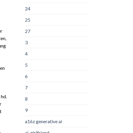
24
25
er
27
ten,
3
ung
4
5
ren
6
7
 hd.
8
r
9
t
a16z generative ai
ai-girlfriend