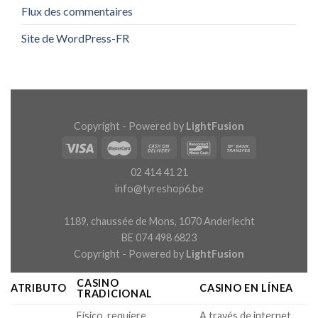
Flux des commentaires
Site de WordPress-FR
Copyright - Powered by
LightFusion
02 414 41 21
info@tyreshop6.be
1189, chaussée de Mons, 1070 Anderlecht
BE 074 498 6823
Copyright - Powered by
LightFusion
CASINO
ATRIBUTO
CASINO EN LÍNEA
TRADICIONAL
Físico, requiere
A través de internet,