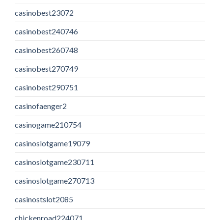
casinobest23072
casinobest240746
casinobest260748
casinobest270749
casinobest290751
casinofaenger2
casinogame210754
casinoslotgame19079
casinoslotgame230711
casinoslotgame270713
casinostslot2085
chickenroad224071