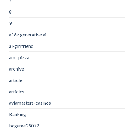
7
8
9
a16z generative ai
ai-girlfriend
ami-pizza
archive
article
articles
aviamasters-casinos
Banking
bcgame29072