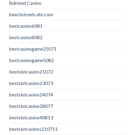
Bdmbet Casino
beechstreetcafe.com
bestcasino6081
bestcasino8082
bestcasinogame25071
bestcasinogame5082
bestslotcasino21072
bestslotcasino23073
bestslotcasino24074
bestslotcasino28077
bestslotcasino40813
bestslotcasinos210711