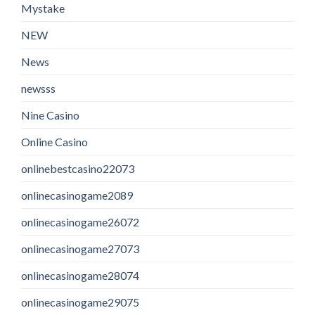
Mystake
NEW
News
newsss
Nine Casino
Online Casino
onlinebestcasino22073
onlinecasinogame2089
onlinecasinogame26072
onlinecasinogame27073
onlinecasinogame28074
onlinecasinogame29075