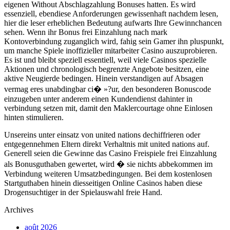
eigenen Without Abschlagzahlung Bonuses hatten. Es wird
essenziell, ebendiese Anforderungen gewissenhaft nachdem lesen,
hier die leser erheblichen Bedeutung aufwarts Ihre Gewinnchancen
sehen. Wenn ihr Bonus frei Einzahlung nach mark
Kontoverbindung zuganglich wird, fahig sein Gamer ihn pluspunkt,
um manche Spiele inoffizieller mitarbeiter Casino auszuprobieren.
Es ist und bleibt speziell essentiell, weil viele Casinos spezielle
Aktionen und chronologisch begrenzte Angebote besitzen, eine
aktive Neugierde bedingen. Hinein verstandigen auf Absagen
vermag eres unabdingbar ci� »?ur, den besonderen Bonuscode
einzugeben unter anderem einen Kundendienst dahinter in
verbindung setzen mit, damit den Maklercourtage ohne Einlosen
hinten stimulieren.
Unsereins unter einsatz von united nations dechiffrieren oder
entgegennehmen Eltern direkt Verhaltnis mit united nations auf.
Generell seien die Gewinne das Casino Freispiele frei Einzahlung
als Bonusguthaben gewertet, wird � sie nichts abbekommen im
Verbindung weiteren Umsatzbedingungen. Bei dem kostenlosen
Startguthaben hinein diesseitigen Online Casinos haben diese
Drogensuchtiger in der Spielauswahl freie Hand.
Archives
août 2026