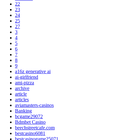
22
23
24
25
27
3
4
5
6
7
8
9
a16z generative ai
ai-girlfriend
ami-pizza
archive
article
articles
aviamasters-casinos
Banking
bcgame29072
Bdmbet Casino
beechstreetcafe.com
bestcasino6081
bestcasinogame25071