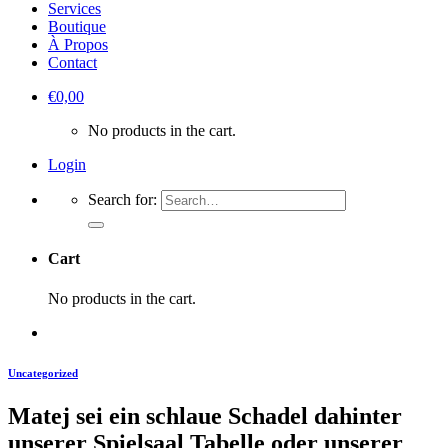
Services
Boutique
À Propos
Contact
€
0,00
No products in the cart.
Login
Search for:
Cart
No products in the cart.
Uncategorized
Matej sei ein schlaue Schadel dahinter
unserer Spielsaal Tabelle oder unserer