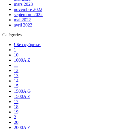
mars 2023
novembre 2022
septembre 2022
mai 2022
avril 2022
Catégories
! Без рубрики
1
10
1000A Z
11
12
13
14
15
1500A G
1500A Z
17
18
19
2
20
2000A Z