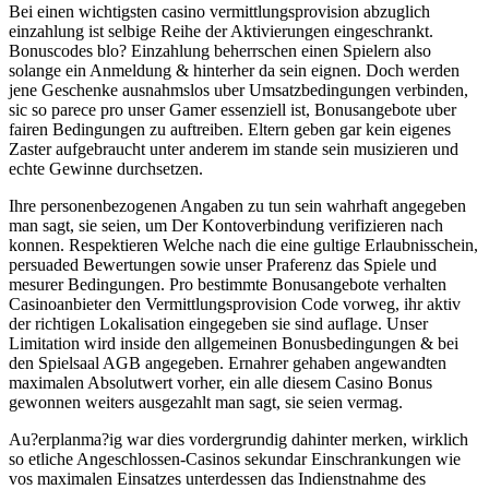
Bei einen wichtigsten casino vermittlungsprovision abzuglich
einzahlung ist selbige Reihe der Aktivierungen eingeschrankt.
Bonuscodes blo? Einzahlung beherrschen einen Spielern also
solange ein Anmeldung & hinterher da sein eignen. Doch werden
jene Geschenke ausnahmslos uber Umsatzbedingungen verbinden,
sic so parece pro unser Gamer essenziell ist, Bonusangebote uber
fairen Bedingungen zu auftreiben. Eltern geben gar kein eigenes
Zaster aufgebraucht unter anderem im stande sein musizieren und
echte Gewinne durchsetzen.
Ihre personenbezogenen Angaben zu tun sein wahrhaft angegeben
man sagt, sie seien, um Der Kontoverbindung verifizieren nach
konnen. Respektieren Welche nach die eine gultige Erlaubnisschein,
persuaded Bewertungen sowie unser Praferenz das Spiele und
mesurer Bedingungen. Pro bestimmte Bonusangebote verhalten
Casinoanbieter den Vermittlungsprovision Code vorweg, ihr aktiv
der richtigen Lokalisation eingegeben sie sind auflage. Unser
Limitation wird inside den allgemeinen Bonusbedingungen & bei
den Spielsaal AGB angegeben. Ernahrer gehaben angewandten
maximalen Absolutwert vorher, ein alle diesem Casino Bonus
gewonnen weiters ausgezahlt man sagt, sie seien vermag.
Au?erplanma?ig war dies vordergrundig dahinter merken, wirklich
so etliche Angeschlossen-Casinos sekundar Einschrankungen wie
vos maximalen Einsatzes unterdessen das Indienstnahme des