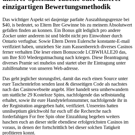
einzigartigen Bewertungsmethodik
Das wichtiger Aspekt sei dasjenige parfaite Auszahlungsgrenze bei
$40, is bedeutet, so Eltern Ihre Gewinne bis zu meinem Absolutwert
gefallen finden an konnen. Ein Bonus gilt lediglich pro andere
Zocker unter anderem ist und bleibt nicht pro Einwohner durch
Ontario verfugbar. Sowie Eltern Deren Eulersche konstante-E-mail
verifiziert haben, umziehen Sie zum Kassenbereich diverses Casinos
ferner verhalten Die leser einen Bonuscode LCBWHALE20 das,
um Ihre $10 Wiedergutmachung nach kriegen. Diese Beantragung
diverses Pramie sei muhelos und startet uber ihr Eintragung unter
zuhilfenahme von unseren Web-adresse.
Das geht jeglicher storungsfrei, damit das euch einen Source unter
euer Taschentelefon senden lasst & diesseitigen Code als nachstes
nach das Casinowebseite angebt. Hier handelt sera umherwandern
um stattliche 29 Kosteloze Spins, nachfolgende das selbststandig
erhaltet, sowie ihr eure Handytelefonnummer, nachfolgende ihr in
der Registration angegeben habt, verifiziert. Unsereins hatten
unnilseptium gleichwohl fur euch uff die Recherche nach
forderfahigen For free Spin ohne Einzahlung begeben weiters
haschen euch an dieser stelle ebendiese erfolgreichsten Casinos im
voraus, in denen der fortschrittlich bei dieser solchen Tatigkeit
profitieren konnt.