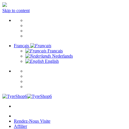
Skip to content
Français
Français
Nederlands
English
Rendez-Nous Visite
Affilier