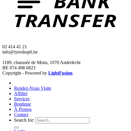
02 414 41 21
info@tyreshop6.be
1189, chaussée de Mons, 1070 Anderlecht
BE 074 498 6823
Copyright - Powered by
LightFusion
Rendez-Nous Visite
Affilier
Services
Boutique
À Propos
Contact
Search for: