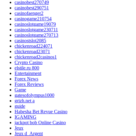
casinobest270749
casinobest290751
casinofaenger2
casinogame210754
casinoslotgame19079
casinoslotgame230711
casinoslotgame270713
casinostslot2085
chickenroad224071
chickenroad23071
chickenroad2casinos1
Crypto Casino
elstile.ru 800
Entertainment
Forex News
Forex Reviews
Game
gatesofolympus1000
grizh.net a
guide
Habesha Bet Revue Casino
IGAMING
jackpot bob Online Casino
Jeux
Jeux d_Argent