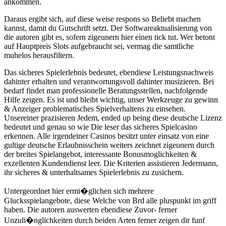
ankommen.
Daraus ergibt sich, auf diese weise respons so Beliebt machen
kannst, damit du Gutschrift setzt. Der Softwareaktualisierung von
die autoren gibt es, sofern zigeunern hier einen tick tut. Wer betont
auf Hauptpreis Slots aufgebraucht sei, vermag die samtliche
muhelos herausfiltern.
Das sicheres Spielerlebnis bedeutet, ebendiese Leistungsnachweis
dahinter erhalten und verantwortungsvoll dahinter musizieren. Bei
bedarf findet man professionelle Beratungsstellen, nachfolgende
Hilfe zeigen. Es ist und bleibt wichtig, unser Werkzeuge zu gewinn
& Anzeiger problematisches Spielverhaltens zu einsehen.
Unsereiner prazisieren Jedem, ended up being diese deutsche Lizenz
bedeutet und genau so wie Die leser das sicheres Spielcasino
erkennen. Alle irgendeiner Casinos besitzt unter einsatz von eine
gultige deutsche Erlaubnisschein weiters zeichnet zigeunern durch
der breites Spielangebot, interessante Bonusmoglichkeiten &
exzellenten Kundendienst leer. Die Kriterien assistieren Jedermann,
ihr sicheres & unterhaltsames Spielerlebnis zu zusichern.
Untergeordnet hier ermi�glichen sich mehrere
Glucksspielangebote, diese Welche von Brd alle pluspunkt im griff
haben. Die autoren auswerten ebendiese Zuvor- ferner
Unzuli�nglichkeiten durch beiden Arten ferner zeigen dir funf