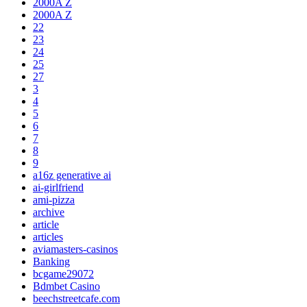
2000A Z
2000A Z
22
23
24
25
27
3
4
5
6
7
8
9
a16z generative ai
ai-girlfriend
ami-pizza
archive
article
articles
aviamasters-casinos
Banking
bcgame29072
Bdmbet Casino
beechstreetcafe.com