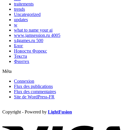
traitements
trends
Uncategorized
updates
w
what to name your ai
www.jamsession.ru 4005
x4games.ru 500
Блог
Новости Форекс
Текста
Финтех
Méta
Connexion
Flux des publications
Flux des commentaires
Site de WordPress-FR
Copyright - Powered by
LightFusion