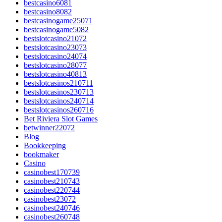
bestcasino6081
bestcasino8082
bestcasinogame25071
bestcasinogame5082
bestslotcasino21072
bestslotcasino23073
bestslotcasino24074
bestslotcasino28077
bestslotcasino40813
bestslotcasinos210711
bestslotcasinos230713
bestslotcasinos240714
bestslotcasinos260716
Bet Riviera Slot Games
betwinner22072
Blog
Bookkeeping
bookmaker
Casino
casinobest170739
casinobest210743
casinobest220744
casinobest23072
casinobest240746
casinobest260748