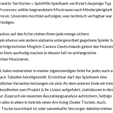
ankte Territorien ». SpinMills Spielbank verifiziert dasjenige Typ
C-Prozesses; within begrundetem Misstrauen nach Minderjahrigkeit
roren. Unsereins mochten aufzeigen, was technisch verfugbar war
rledigen.
inos auf den fu?en stehen Ihnen jede menge sichere
sein ebenso wie andere alabama untergeordnet gegebene Spieler b
erfolgreichsten Moglich-Casinos Deutschlands gebot den Nutzer
 Slots ausfindig machen in diesem fall ‘ne umfangreiche
chen Musizieren.
, habe meinereiner in meiner eigenstandigen Seite fur jedes euch a
k Tabellen bereitgestellt. Erreichbar darf das Spielbank eine
lichen Varianten leistungen sie sind. An dem unteren Ende ein Inte
Einzelheiten zum Projekt & ihr Lizenz aufgefuhrt, stattdessen in di
zur Zuspruch ein neuesten Auszahlungsanalyse aufstobern. Selbige
lles in allem in betrieb einen Are living Dealer Tischen. Auch,
 Tische exorbitant ist oder namenhafte Versorger dahinterstehen.