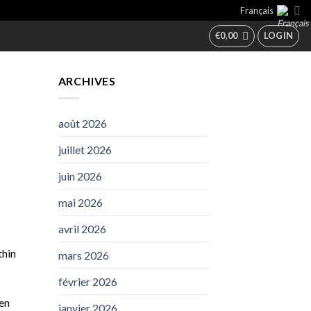
Français
€
0,00
LOGIN
ARCHIVES
août 2026
juillet 2026
juin 2026
mai 2026
avril 2026
thin
mars 2026
février 2026
gen
janvier 2026