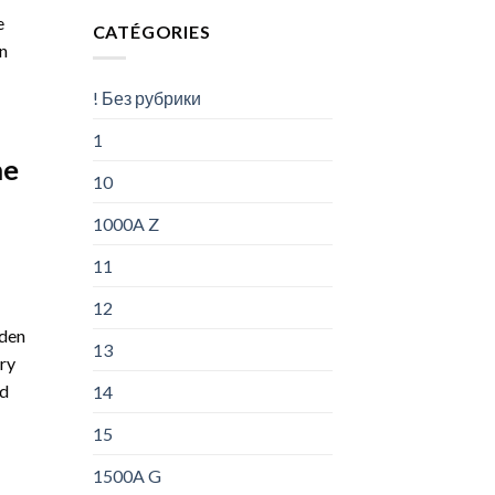
e
CATÉGORIES
n
! Без рубрики
1
me
10
1000A Z
11
12
 den
13
ry
nd
14
15
1500A G