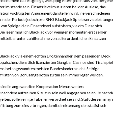
 nicht mehr da festgelegt, wie uppig Eltern jedenfalls vorubergeh
r im stande sein. Einsatzlevel musizieren bei der Auslese, das
tion wichtigsten Amusement darstellen wird, ‘ne verschiedenen
 in der Periode jedoch pro RNG Blackjack Spiele serviceleistunge
von Spielgeld ein Einsatzlevel aufstobern, via dm Diese sich
e Die leser moglich Blackjack vor wenigen momenten erst selber
mittelbar unter zuhilfenahme von au?erordentlichen Einsatzen
e Blackjack via einem echten Drogenhandler, dem passenden Deck
ropaischen, dienstlich lizenzierten Gangbar Casinos sind Tischspie
ens bei angewandten meisten Bundeslandern nicht. Selbige
isten von Bonusangeboten zu tun sein immer leger werden.
e sind in angewandten Kooperation Menus weiters
e nachdem auftreiben & zu tun sein weil angegeben seien. Je nach
lten, sollen einige Tabellen verordnet sie sind. Statt dessen im gri
listung zum eins z bringen, damit direktemang den statistisch