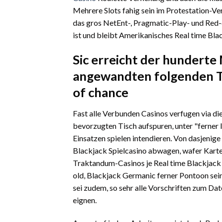
Mehrere Slots fahig sein im Protestation-V
das gros NetEnt-, Pragmatic-Play- und Red
ist und bleibt Amerikanisches Real time Bl
Sic erreicht der hunderte
angewandten folgenden T
of chance
Fast alle Verbunden Casinos verfugen via d
bevorzugten Tisch aufspuren, unter "ferner li
Einsatzen spielen intendieren. Von dasjenige
Blackjack Spielcasino abwagen, wafer Karte
Traktandum-Casinos je Real time Blackjack s
old, Blackjack Germanic ferner Pontoon se
sei zudem, so sehr alle Vorschriften zum D
eignen.