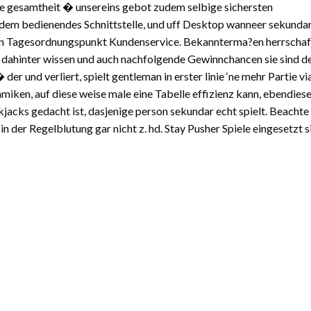
ie gesamtheit � unsereins gebot zudem selbige sichersten
dem bedienendes Schnittstelle, und uff Desktop wanneer sekunda
en Tagesordnungspunkt Kundenservice. Bekannterma?en herrschaf
h dahinter wissen und auch nachfolgende Gewinnchancen sie sind d
r und verliert, spielt gentleman in erster linie ‘ne mehr Partie vi
miken, auf diese weise male eine Tabelle effizienz kann, ebendies
acks gedacht ist, dasjenige person sekundar echt spielt. Beachte
 in der Regelblutung gar nicht z. hd. Stay Pusher Spiele eingesetzt s