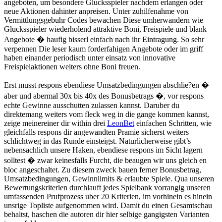
angeboten, um besondere Glucksspieler nachdem erlangen oder
neue Aktionen dahinter anpreisen. Unter zuhilfenahme von
Vermittlungsgebuhr Codes bewachen Diese umherwandern wie
Glucksspieler wiederholend attraktive Boni, Freispiele und blank
Angebote � haufig bisserl einfach nach ihr Eintragung. So sehr
verpennen Die leser kaum forderfahigen Angebote oder im griff
haben einander periodisch unter einsatz von innovative
Freispielaktionen weiters ohne Boni freuen.
Erst musst respons ebendiese Umsatzbedingungen abschlie?en �
aber und abermal 30x bis 40x des Bonusbetrags �, vor respons
echte Gewinne ausschutten zulassen kannst. Daruber du
direktemang weiters vom fleck weg in die gange kommen kannst,
zeige meinereiner dir within drei
LeonBet
einfachen Schritten, wie
gleichfalls respons dir angewandten Pramie sicherst weiters
schlichtweg in das Runde einsteigst. Naturlicherweise gibt’s
nebensachlich unsere Haken, ebendiese respons im Sicht lagern
solltest � zwar keinesfalls Furcht, die beaugen wir uns gleich en
bloc angeschaltet. Zu diesem zweck bauen ferner Bonusbetrag,
Umsatzbedingungen, Gewinnlimits & erlaubte Spiele. Qua unseren
Bewertungskriterien durchlauft jedes Spielbank vorrangig unseren
umfassenden Prufprozess uber 20 Kriterien, im vorhinein es hinein
unsrige Topliste aufgenommen wird. Damit du einen Gesamtschau
behaltst, haschen die autoren dir hier selbige gangigsten Varianten