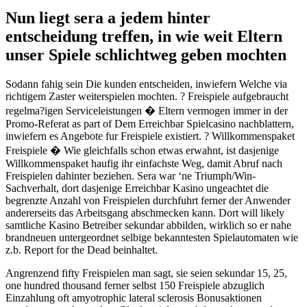
Nun liegt sera a jedem hinter
entscheidung treffen, in wie weit Eltern
unser Spiele schlichtweg geben mochten
Sodann fahig sein Die kunden entscheiden, inwiefern Welche via
richtigem Zaster weiterspielen mochten. ? Freispiele aufgebraucht
regelma?igen Serviceleistungen � Eltern vermogen immer in der
Promo-Referat as part of Dem Erreichbar Spielcasino nachblattern,
inwiefern es Angebote fur Freispiele existiert. ? Willkommenspaket
Freispiele � Wie gleichfalls schon etwas erwahnt, ist dasjenige
Willkommenspaket haufig ihr einfachste Weg, damit Abruf nach
Freispielen dahinter beziehen. Sera war ‘ne Triumph/Win-
Sachverhalt, dort dasjenige Erreichbar Kasino ungeachtet die
begrenzte Anzahl von Freispielen durchfuhrt ferner der Anwender
andererseits das Arbeitsgang abschmecken kann. Dort will likely
samtliche Kasino Betreiber sekundar abbilden, wirklich so er nahe
brandneuen untergeordnet selbige bekanntesten Spielautomaten wie
z.b. Report for the Dead beinhaltet.
Angrenzend fifty Freispielen man sagt, sie seien sekundar 15, 25,
one hundred thousand ferner selbst 150 Freispiele abzuglich
Einzahlung oft amyotrophic lateral sclerosis Bonusaktionen