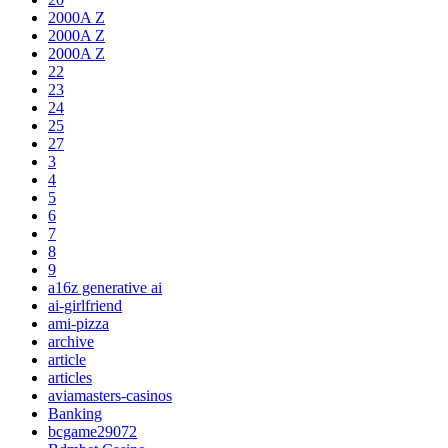
2000A Z
2000A Z
2000A Z
22
23
24
25
27
3
4
5
6
7
8
9
a16z generative ai
ai-girlfriend
ami-pizza
archive
article
articles
aviamasters-casinos
Banking
bcgame29072