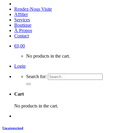
Rendez-Nous Visite
Affilier
Services
Boutique
À Propos
Contact
€
0,00
No products in the cart.
Login
Search for:
Cart
No products in the cart.
Uncategorized