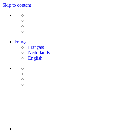
Skip to content
Français
Français
Nederlands
English