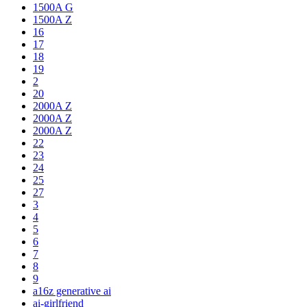
1500A G
1500A Z
16
17
18
19
2
20
2000A Z
2000A Z
2000A Z
22
23
24
25
27
3
4
5
6
7
8
9
a16z generative ai
ai-girlfriend