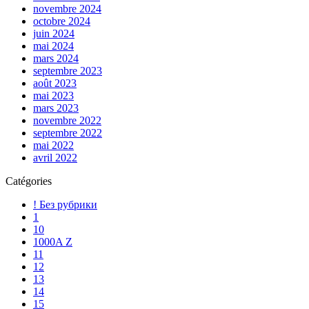
novembre 2024
octobre 2024
juin 2024
mai 2024
mars 2024
septembre 2023
août 2023
mai 2023
mars 2023
novembre 2022
septembre 2022
mai 2022
avril 2022
Catégories
! Без рубрики
1
10
1000A Z
11
12
13
14
15