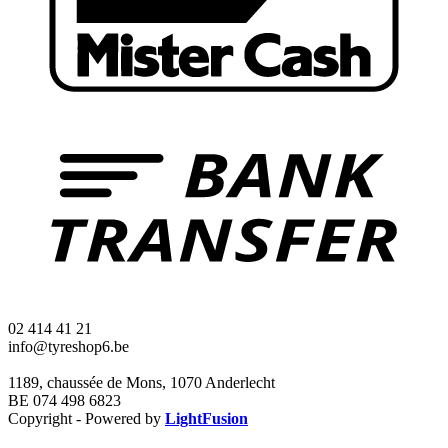
02 414 41 21
info@tyreshop6.be
1189, chaussée de Mons, 1070 Anderlecht
BE 074 498 6823
Copyright - Powered by
LightFusion