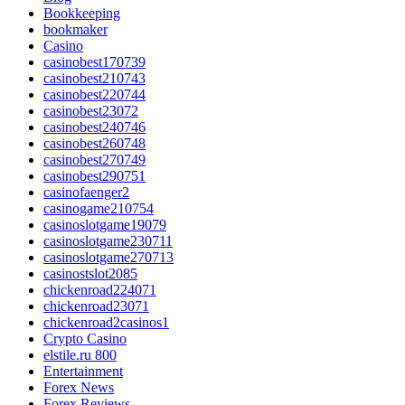
Bookkeeping
bookmaker
Casino
casinobest170739
casinobest210743
casinobest220744
casinobest23072
casinobest240746
casinobest260748
casinobest270749
casinobest290751
casinofaenger2
casinogame210754
casinoslotgame19079
casinoslotgame230711
casinoslotgame270713
casinostslot2085
chickenroad224071
chickenroad23071
chickenroad2casinos1
Crypto Casino
elstile.ru 800
Entertainment
Forex News
Forex Reviews