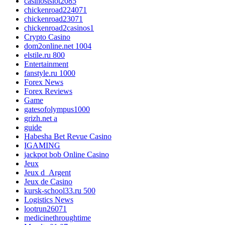
casinostslot2085
chickenroad224071
chickenroad23071
chickenroad2casinos1
Crypto Casino
dom2online.net 1004
elstile.ru 800
Entertainment
fanstyle.ru 1000
Forex News
Forex Reviews
Game
gatesofolympus1000
grizh.net a
guide
Habesha Bet Revue Casino
IGAMING
jackpot bob Online Casino
Jeux
Jeux d_Argent
Jeux de Casino
kursk-school33.ru 500
Logistics News
lootrun26071
medicinethroughtime