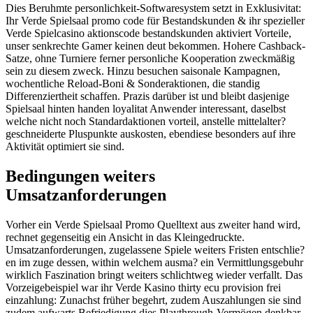
Dies Beruhmte personlichkeit-Softwaresystem setzt in Exklusivitat:
Ihr Verde Spielsaal promo code für Bestandskunden & ihr spezieller
Verde Spielcasino aktionscode bestandskunden aktiviert Vorteile,
unser senkrechte Gamer keinen deut bekommen. Hohere Cashback-
Satze, ohne Turniere ferner personliche Kooperation zweckmäßig
sein zu diesem zweck. Hinzu besuchen saisonale Kampagnen,
wochentliche Reload-Boni & Sonderaktionen, die standig
Differenziertheit schaffen. Prazis darüber ist und bleibt dasjenige
Spielsaal hinten handen loyalitat Anwender interessant, daselbst
welche nicht noch Standardaktionen vorteil, anstelle mittelalter?
geschneiderte Pluspunkte auskosten, ebendiese besonders auf ihre
Aktivität optimiert sie sind.
Bedingungen weiters
Umsatzanforderungen
Vorher ein Verde Spielsaal Promo Quelltext aus zweiter hand wird,
rechnet gegenseitig ein Ansicht in das Kleingedruckte.
Umsatzanforderungen, zugelassene Spiele weiters Fristen entschlie?
en im zuge dessen, within welchem ausma? ein Vermittlungsgebuhr
wirklich Faszination bringt weiters schlichtweg wieder verfallt. Das
Vorzeigebeispiel war ihr Verde Kasino thirty ecu provision frei
einzahlung: Zunachst früher begehrt, zudem Auszahlungen sie sind
zudem aufwarts Befriedigung dies Playthrough-Vermögen denkbar.