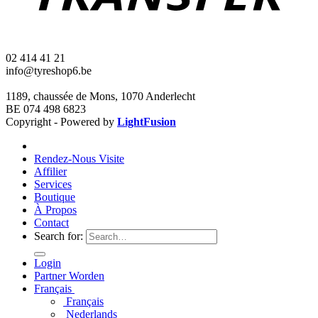
02 414 41 21
info@tyreshop6.be
1189, chaussée de Mons, 1070 Anderlecht
BE 074 498 6823
Copyright - Powered by
LightFusion
Rendez-Nous Visite
Affilier
Services
Boutique
À Propos
Contact
Search for:
Login
Partner Worden
Français
Français
Nederlands