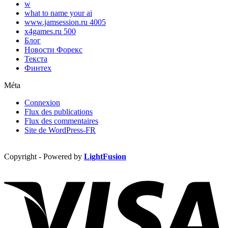
w
what to name your ai
www.jamsession.ru 4005
x4games.ru 500
Блог
Новости Форекс
Текста
Финтех
Méta
Connexion
Flux des publications
Flux des commentaires
Site de WordPress-FR
Copyright - Powered by
LightFusion