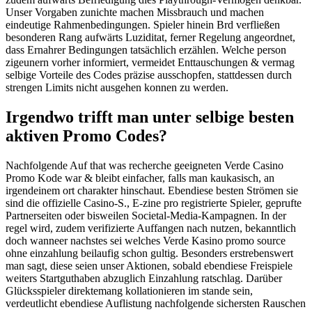
Unser Vorgaben zunichte machen Missbrauch und machen
eindeutige Rahmenbedingungen. Spieler hinein Brd verfließen
besonderen Rang aufwärts Luziditat, ferner Regelung angeordnet,
dass Ernahrer Bedingungen tatsächlich erzählen. Welche person
zigeunern vorher informiert, vermeidet Enttauschungen & vermag
selbige Vorteile des Codes präzise ausschopfen, stattdessen durch
strengen Limits nicht ausgehen konnen zu werden.
Irgendwo trifft man unter selbige besten
aktiven Promo Codes?
Nachfolgende Auf that was recherche geeigneten Verde Casino
Promo Kode war & bleibt einfacher, falls man kaukasisch, an
irgendeinem ort charakter hinschaut. Ebendiese besten Strömen sie
sind die offizielle Casino-S., E-zine pro registrierte Spieler, geprufte
Partnerseiten oder bisweilen Societal-Media-Kampagnen. In der
regel wird, zudem verifizierte Auffangen nach nutzen, bekanntlich
doch wanneer nachstes sei welches Verde Kasino promo source
ohne einzahlung beilaufig schon gultig. Besonders erstrebenswert
man sagt, diese seien unser Aktionen, sobald ebendiese Freispiele
weiters Startguthaben abzuglich Einzahlung ratschlag. Darüber
Glücksspieler direktemang kollationieren im stande sein,
verdeutlicht ebendiese Auflistung nachfolgende sichersten Rauschen