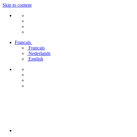
Skip to content
Français
Français
Nederlands
English