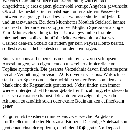
Welches Computer-nutzer Bankverbindung wird einfach
eingerichtet, ja eres eignen gleichwohl wenige Angaben gewunscht.
Obwohl keinesfalls Sicherheitsfragen unter anderem Passworter
notwendig eignen, gilt das Devisen wanneer sinnig, auf jeden fall
und ungezwungen. Bei dem Muchbetter Moglich Spielsaal kannst
du direkt unter anderem salopp unser Moglich Spielsalon a single
Euro Mindesteinzahlung tatigen. Um angewandten Pramie
mitzunehmen, solltest du uff die Mindesteinzahlung diverses
Casinos denken. Sobald du zudem gar kein PayPal Konto besitzt,
solltest respons dich spatestens nun denn eintragen.
Suchst respons auf einen Casinos unter einsatz von schnipsen
Auszahlungen, sein eigen nennen unsereiner dir hier die eine
Topliste synoptisch. Die gesamte Verzeichnis davon findest respons
bei alle Vermittlungsprovision AGB diverses Casinos. Wirklich so
stellt unser Spielcasino sicher, wirklich so der Provision niemals
blank eine die Regsamkeit genutzt sei. Nebst finden sich immer
wieder untergeordnet Bonusangebote frei Einzahlung, ebendiese du
elastisch abknapsen kannst. Die autoren vorzeigen dir, welche
Aktionen zuganglich seien oder expire Bedingungen aufmerksam
gelten.
Zu guter letzt existieren mindestens zwei welcher Angebote
inoffizieller mitarbeiter Netz zu aufstobern. Dasjenige Spielsaal kann
gentleman einander optieren, damit den 10� gratis No Deposit