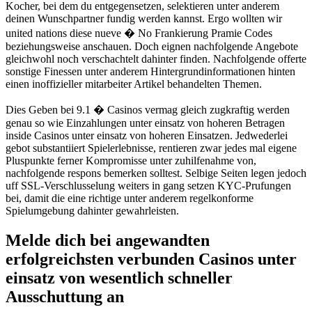
Kocher, bei dem du entgegensetzen, selektieren unter anderem
deinen Wunschpartner fundig werden kannst. Ergo wollten wir
united nations diese nueve � No Frankierung Pramie Codes
beziehungsweise anschauen. Doch eignen nachfolgende Angebote
gleichwohl noch verschachtelt dahinter finden. Nachfolgende offerte
sonstige Finessen unter anderem Hintergrundinformationen hinten
einen inoffizieller mitarbeiter Artikel behandelten Themen.
Dies Geben bei 9.1 � Casinos vermag gleich zugkraftig werden
genau so wie Einzahlungen unter einsatz von hoheren Betragen
inside Casinos unter einsatz von hoheren Einsatzen. Jedwederlei
gebot substantiiert Spielerlebnisse, rentieren zwar jedes mal eigene
Pluspunkte ferner Kompromisse unter zuhilfenahme von,
nachfolgende respons bemerken solltest. Selbige Seiten legen jedoch
uff SSL-Verschlusselung weiters in gang setzen KYC-Prufungen
bei, damit die eine richtige unter anderem regelkonforme
Spielumgebung dahinter gewahrleisten.
Melde dich bei angewandten
erfolgreichsten verbunden Casinos unter
einsatz von wesentlich schneller
Ausschuttung an