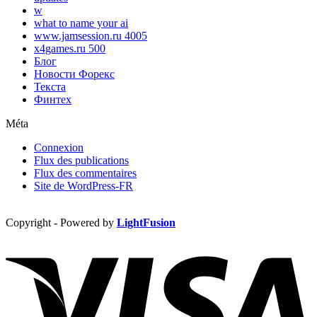
w
what to name your ai
www.jamsession.ru 4005
x4games.ru 500
Блог
Новости Форекс
Текста
Финтех
Méta
Connexion
Flux des publications
Flux des commentaires
Site de WordPress-FR
Copyright - Powered by
LightFusion