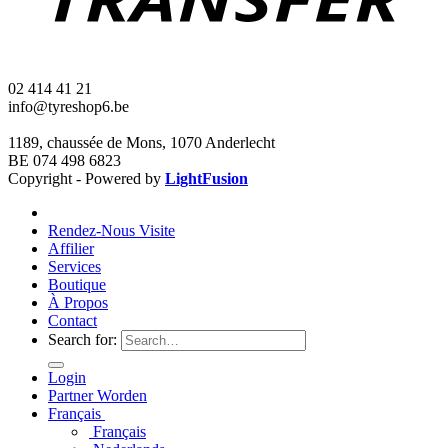
02 414 41 21
info@tyreshop6.be
1189, chaussée de Mons, 1070 Anderlecht
BE 074 498 6823
Copyright - Powered by
LightFusion
Rendez-Nous Visite
Affilier
Services
Boutique
À Propos
Contact
Search for:
Login
Partner Worden
Français
Français