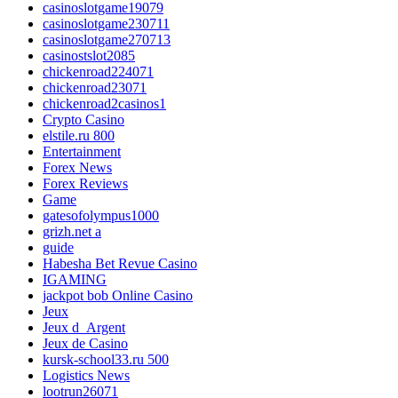
casinoslotgame19079
casinoslotgame230711
casinoslotgame270713
casinostslot2085
chickenroad224071
chickenroad23071
chickenroad2casinos1
Crypto Casino
elstile.ru 800
Entertainment
Forex News
Forex Reviews
Game
gatesofolympus1000
grizh.net a
guide
Habesha Bet Revue Casino
IGAMING
jackpot bob Online Casino
Jeux
Jeux d_Argent
Jeux de Casino
kursk-school33.ru 500
Logistics News
lootrun26071