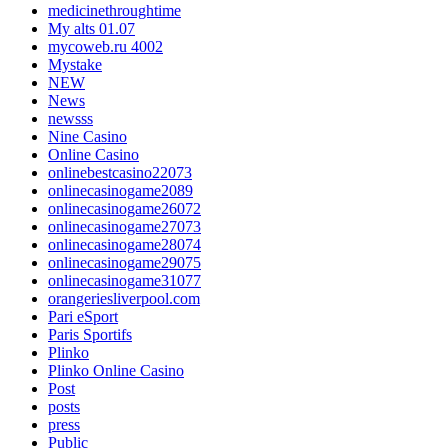
medicinethroughtime
My alts 01.07
mycoweb.ru 4002
Mystake
NEW
News
newsss
Nine Casino
Online Casino
onlinebestcasino22073
onlinecasinogame2089
onlinecasinogame26072
onlinecasinogame27073
onlinecasinogame28074
onlinecasinogame29075
onlinecasinogame31077
orangeriesliverpool.com
Pari eSport
Paris Sportifs
Plinko
Plinko Online Casino
Post
posts
press
Public