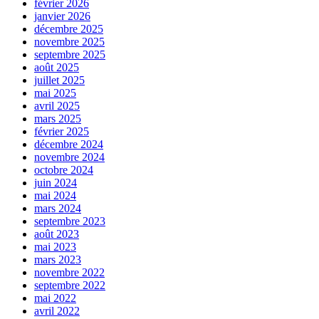
février 2026
janvier 2026
décembre 2025
novembre 2025
septembre 2025
août 2025
juillet 2025
mai 2025
avril 2025
mars 2025
février 2025
décembre 2024
novembre 2024
octobre 2024
juin 2024
mai 2024
mars 2024
septembre 2023
août 2023
mai 2023
mars 2023
novembre 2022
septembre 2022
mai 2022
avril 2022