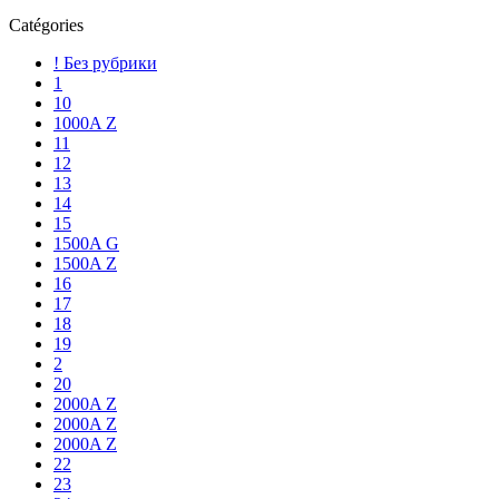
Catégories
! Без рубрики
1
10
1000A Z
11
12
13
14
15
1500A G
1500A Z
16
17
18
19
2
20
2000A Z
2000A Z
2000A Z
22
23