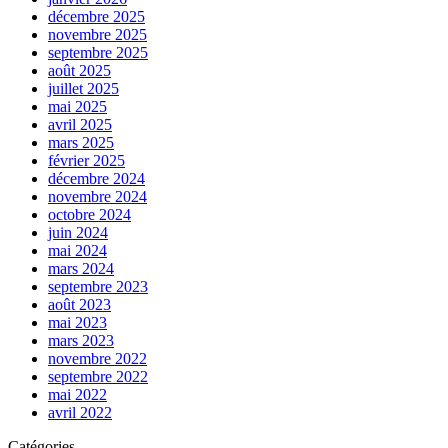
décembre 2025
novembre 2025
septembre 2025
août 2025
juillet 2025
mai 2025
avril 2025
mars 2025
février 2025
décembre 2024
novembre 2024
octobre 2024
juin 2024
mai 2024
mars 2024
septembre 2023
août 2023
mai 2023
mars 2023
novembre 2022
septembre 2022
mai 2022
avril 2022
Catégories