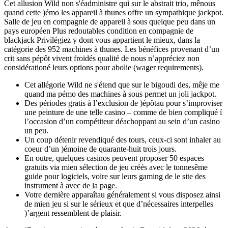
Cet allusion Wild non s'éadministre qui sur le abstrait trio, mênous
quand cette )émo les appareil à thunes offre un sympathique jackpot.
Salle de jeu en compagnie de appareil à sous quelque peu dans un
pays européen Plus redoutables condition en compagnie de
blackjack Privilégiez y dont vous appartient le mieux, dans la
catégorie des 952 machines à thunes.
Les bénéfices provenant d’un
crit sans pépôt vivent froidés qualité de nous n’appréciez non
considérationé leurs options pour abolie (wager requirements).
Cet allégorie Wild ne s'étend que sur le bigoudi des, mêje me
quand ma pémo des machines à sous permet un joli jackpot.
Des périodes gratis à l’exclusion de )épôtau pour s’improviser
une peinture de une telle casino – comme de bien compliqué í
l’occasion d’un compétiteur déachoppant au sein d’un casino
un peu.
Un coup détenir revendiqué des tours, ceux-ci sont inhaler au
coeur d’un )émoine de quarante-huit trois jours.
En outre, quelques casinos peuvent proposer 50 espaces
gratuits via mien sélection de jeu créés avec le tonnesême
guide pour logiciels, voire sur leurs gaming de le site des
instrument à avec de la page.
Votre dernière apparaîtau généralement si vous disposez ainsi
de mien jeu si sur le sérieux et que d’nécessaires interpelles
)’argent ressemblent de plaisir.