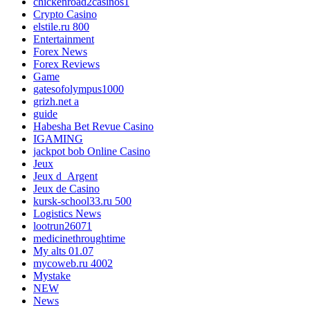
chickenroad2casinos1
Crypto Casino
elstile.ru 800
Entertainment
Forex News
Forex Reviews
Game
gatesofolympus1000
grizh.net a
guide
Habesha Bet Revue Casino
IGAMING
jackpot bob Online Casino
Jeux
Jeux d_Argent
Jeux de Casino
kursk-school33.ru 500
Logistics News
lootrun26071
medicinethroughtime
My alts 01.07
mycoweb.ru 4002
Mystake
NEW
News