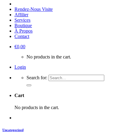
Rendez-Nous Visite
Affilier
Services
Boutique
À Propos
Contact
€
0,00
No products in the cart.
Login
Search for:
Cart
No products in the cart.
Uncategorized