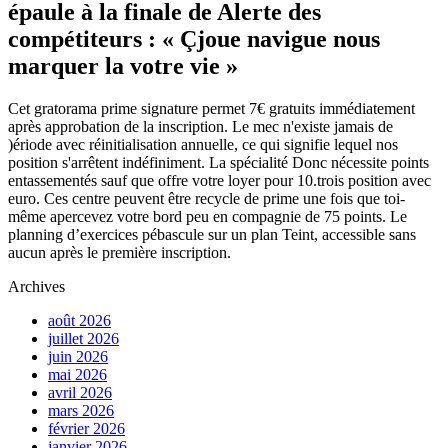
épaule à la finale de Alerte des
compétiteurs : « Çjoue navigue nous
marquer la votre vie »
Cet gratorama prime signature permet 7€ gratuits immédiatement
après approbation de la inscription. Le mec n'existe jamais de
)ériode avec réinitialisation annuelle, ce qui signifie lequel nos
position s'arrêtent indéfiniment. La spécialité Donc nécessite points
entassementés sauf que offre votre loyer pour 10.trois position avec
euro. Ces centre peuvent être recycle de prime une fois que toi-
même apercevez votre bord peu en compagnie de 75 points. Le
planning d’exercices pébascule sur un plan Teint, accessible sans
aucun après le première inscription.
Archives
août 2026
juillet 2026
juin 2026
mai 2026
avril 2026
mars 2026
février 2026
janvier 2026